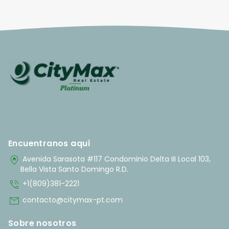
Encuentranos aquí
home_pin
Avenida Sarasota #117 Condominio Delta III Local 103,
Bella Vista Santo Domingo R.D.
phone_in_talk
+1(809)381-2221
mail
contacto@citymax-pt.com
Sobre nosotros