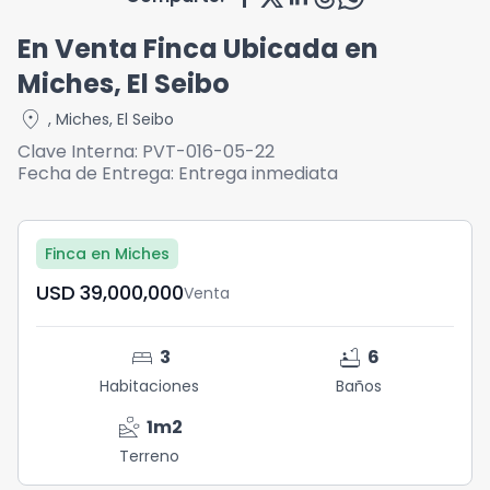
En Venta Finca Ubicada en
Miches, El Seibo
location_on
,
Miches
,
El Seibo
Clave Interna:
PVT-016-05-22
Fecha de Entrega:
Entrega inmediata
Finca en Miches
USD	39,000,000
Venta
bed
bathtub
3
6
Habitaciones
Baños
landslide
1
m2
Terreno