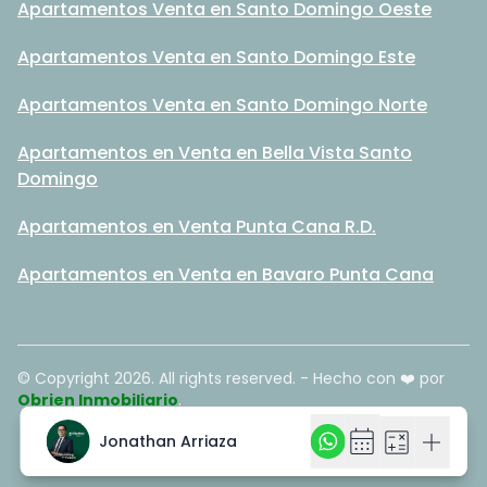
Apartamentos Venta en Santo Domingo Oeste
Apartamentos Venta en Santo Domingo Este
Apartamentos Venta en Santo Domingo Norte
Apartamentos en Venta en Bella Vista Santo
Domingo
Apartamentos en Venta Punta Cana R.D.
Apartamentos en Venta en Bavaro Punta Cana
© Copyright
2026
. All rights reserved. - Hecho con ❤️ por
Obrien Inmobiliario
.
calendar_month
calendar_month
calculate
calculate
add
add
Jonathan Arriaza
Jonathan Arriaza