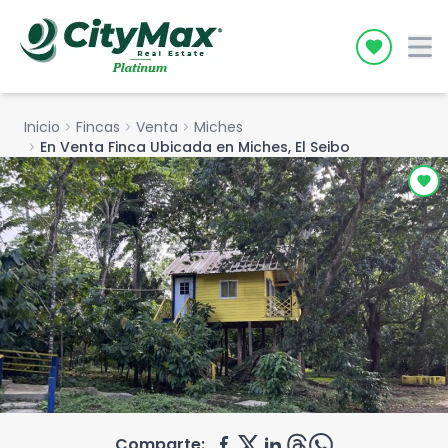
Icon desc
Inicio
chevron_right
Fincas
chevron_right
Venta
chevron_right
Miches
chevron_right
En Venta Finca Ubicada en Miches, El Seibo
Comparte: