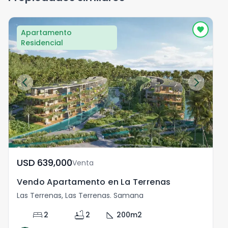
Apartamento
Residencial
USD	639,000
Venta
Vendo Apartamento en La Terrenas
Las Terrenas, Las Terrenas. Samana
bed
bathtub
square_foot
2
2
200
m2