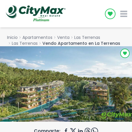
Icon desc
Inicio
chevron_right
Apartamentos
chevron_right
Venta
chevron_right
Las Terrenas
chevron_right
Las Terrenas
chevron_right
Vendo Apartamento en La Terrenas
Comparte: