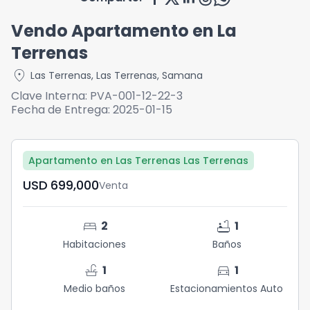
Vendo Apartamento en La
Terrenas
location_on
Las Terrenas
,
Las Terrenas
,
Samana
Clave Interna:
PVA-001-12-22-3
Fecha de Entrega:
2025-01-15
Apartamento en Las Terrenas Las Terrenas
USD	699,000
Venta
bed
bathtub
2
1
Habitaciones
Baños
faucet
directions_car
1
1
Medio baños
Estacionamientos Auto