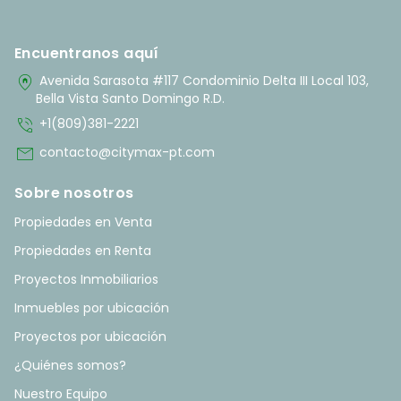
Encuentranos aquí
home_pin
Avenida Sarasota #117 Condominio Delta III Local 103,
Bella Vista Santo Domingo R.D.
phone_in_talk
+1(809)381-2221
mail
contacto@citymax-pt.com
Sobre nosotros
Propiedades en Venta
Propiedades en Renta
Proyectos Inmobiliarios
Inmuebles por ubicación
Proyectos por ubicación
¿Quiénes somos?
Nuestro Equipo