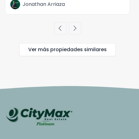
Jonathan Arriaza
chevron_left
chevron_right
Ver más propiedades
similares