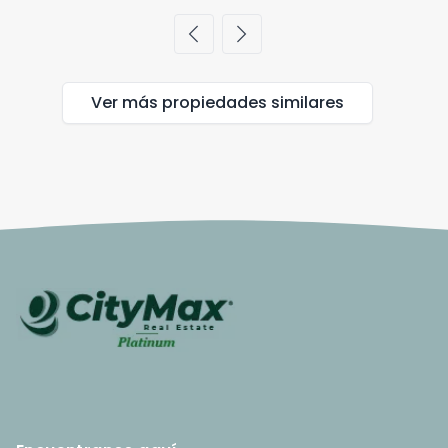
chevron_left
chevron_right
Ver más propiedades
similares