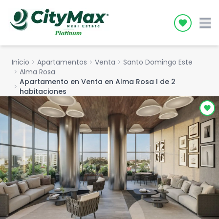
Icon desc
Inicio
chevron_right
Apartamentos
chevron_right
Venta
chevron_right
Santo Domingo Este
chevron_right
Alma Rosa
Apartamento en Venta en Alma Rosa I de 2
chevron_right
habitaciones