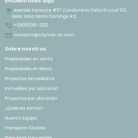
Encuentranos aquí
home_pin
Avenida Sarasota #117 Condominio Delta III Local 103,
Bella Vista Santo Domingo R.D.
phone_in_talk
+1(809)381-2221
mail
contacto@citymax-pt.com
Sobre nosotros
Propiedades en Venta
Propiedades en Renta
Proyectos Inmobiliarios
Inmuebles por ubicación
Proyectos por ubicación
¿Quiénes somos?
Nuestro Equipo
Franquicia CityMax
Preguntas frecuentes