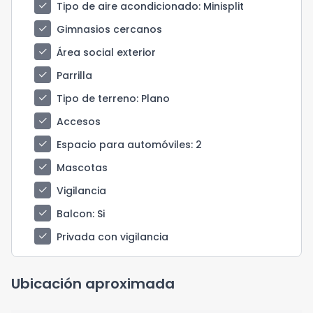
check
Tipo de aire acondicionado
: Minisplit
check
Gimnasios cercanos
check
Área social exterior
check
Parrilla
check
Tipo de terreno
: Plano
check
Accesos
check
Espacio para automóviles
: 2
check
Mascotas
check
Vigilancia
check
Balcon
: Si
check
Privada con vigilancia
Ubicación aproximada