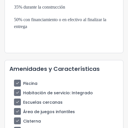
35% durante la construcción
50% con financiamiento o en efectivo al finalizar la
entrega
Amenidades y Características
check
Piscina
check
Habitación de servicio
: Integrado
check
Escuelas cercanas
check
Área de juegos infantiles
check
Cisterna