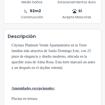
Medio baños
Estacionamientos Auto
square_foot
pets
92
m2
Sí
Construcción
Acepta Mascotas
Descripción
Citymax Platinum Vende Apartamentos en la Torre
familiar más atractiva de Santo Domingo Este, con 25
pisos de elegancia y diseño moderno, ubicada en la
apacible zona de Alma Rosa. Esta torre marcará un antes
y un después en el skyline oriental.
Amenidades excepcionales:
Piscina en terraza