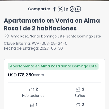
Comparte:
Apartamento en Venta en Alma
Rosa I de 2 habitaciones
location_on
Alma Rosa
,
Santo Domingo Este
,
Santo Domingo Este
Clave Interna:
PVA-003-08-24-5
Fecha de Entrega:
2027-06-30
Apartamento en Alma Rosa Santo Domingo Este
USD	178,250
Venta
bed
bathtub
2
2
Habitaciones
Baños
faucet
directions_car
1
2