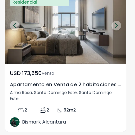
Residencial
USD	173,650
Venta
Apartamento en Venta de 2 habitaciones en Alma Rosa I
Alma Rosa, Santo Domingo Este. Santo Domingo
A
Este
E
bed
bathtub
square_foot
2
2
92
m2
Bismark Alcantara