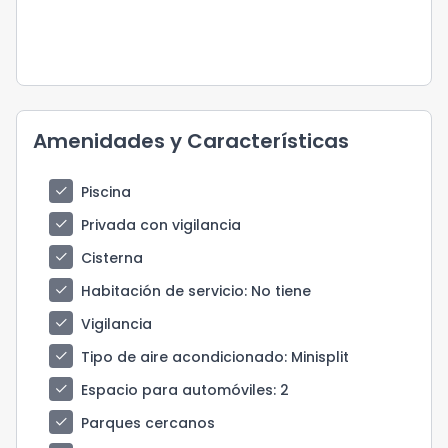
Amenidades y Características
check
Piscina
check
Privada con vigilancia
check
Cisterna
check
Habitación de servicio
: No tiene
check
Vigilancia
check
Tipo de aire acondicionado
: Minisplit
check
Espacio para automóviles
: 2
check
Parques cercanos