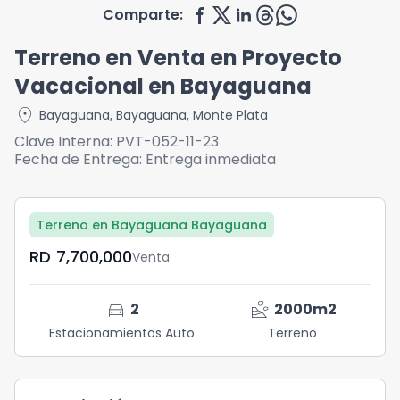
Comparte:
Terreno en Venta en Proyecto
Vacacional en Bayaguana
location_on
Bayaguana
,
Bayaguana
,
Monte Plata
Clave Interna:
PVT-052-11-23
Fecha de Entrega:
Entrega inmediata
Terreno en Bayaguana Bayaguana
RD	7,700,000
Venta
directions_car
landslide
2
2000
m2
Estacionamientos Auto
Terreno