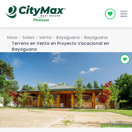
Icon desc
Inicio
chevron_right
Solars
chevron_right
Venta
chevron_right
Bayaguana
chevron_right
Bayaguana
Terreno en Venta en Proyecto Vacacional en
chevron_right
Bayaguana