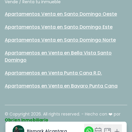
Vende / Renta tu inmueble
Apartamentos Venta en Santo Domingo Oeste
Apartamentos Venta en Santo Domingo Este
Apartamentos Venta en Santo Domingo Norte
Apartamentos en Venta en Bella Vista Santo
Domingo
Apartamentos en Venta Punta Cana R.D.
Apartamentos en Venta en Bavaro Punta Cana
© Copyright
2026
. All rights reserved. - Hecho con ❤️ por
Obrien Inmobiliario
.
calendar_month
calendar_month
calculate
calculate
add
add
Bismark Alcantara
Bismark Alcantara