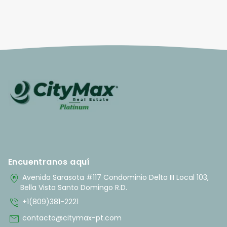
Encuentranos aquí
home_pin
Avenida Sarasota #117 Condominio Delta III Local 103,
Bella Vista Santo Domingo R.D.
phone_in_talk
+1(809)381-2221
mail
contacto@citymax-pt.com