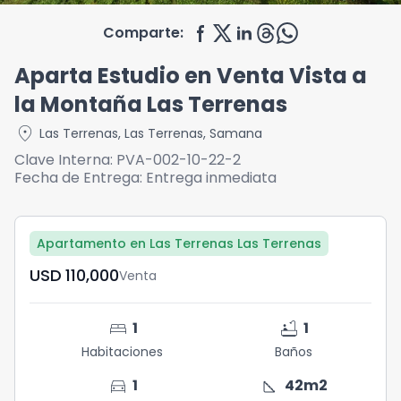
Comparte:
Aparta Estudio en Venta Vista a
la Montaña Las Terrenas
location_on
Las Terrenas
,
Las Terrenas
,
Samana
Clave Interna:
PVA-002-10-22-2
Fecha de Entrega:
Entrega inmediata
Apartamento en Las Terrenas Las Terrenas
USD	110,000
Venta
bed
bathtub
1
1
Habitaciones
Baños
directions_car
square_foot
1
42
m2