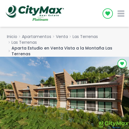
Icon desc
Inicio
chevron_right
Apartamentos
chevron_right
Venta
chevron_right
Las Terrenas
chevron_right
Las Terrenas
Aparta Estudio en Venta Vista a la Montaña Las
chevron_right
Terrenas