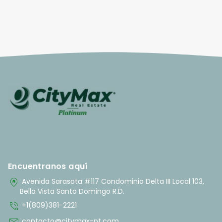
Encuentranos aquí
home_pin
Avenida Sarasota #117 Condominio Delta III Local 103,
Bella Vista Santo Domingo R.D.
phone_in_talk
+1(809)381-2221
contacto@citymax-pt.com