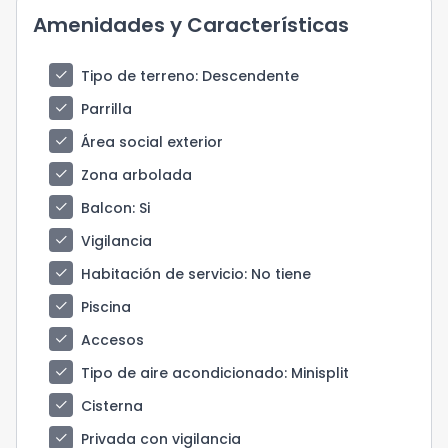
Amenidades y Características
check
Tipo de terreno
: Descendente
check
Parrilla
check
Área social exterior
check
Zona arbolada
check
Balcon
: Si
check
Vigilancia
check
Habitación de servicio
: No tiene
check
Piscina
check
Accesos
check
Tipo de aire acondicionado
: Minisplit
check
Cisterna
check
Privada con vigilancia