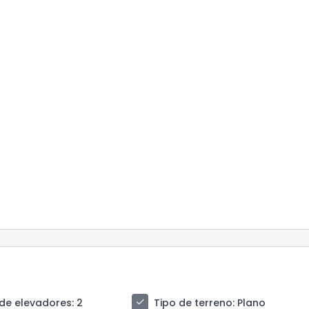
check
de elevadores
: 2
Tipo de terreno
: Plano