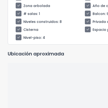
check
check
Zona arbolada
Año de 
check
check
# salas
: 1
Balcon
: 
check
check
Niveles construidos
: 8
Privada 
check
check
Cisterna
Espacio 
check
Nivel-piso
: 4
Ubicación aproximada