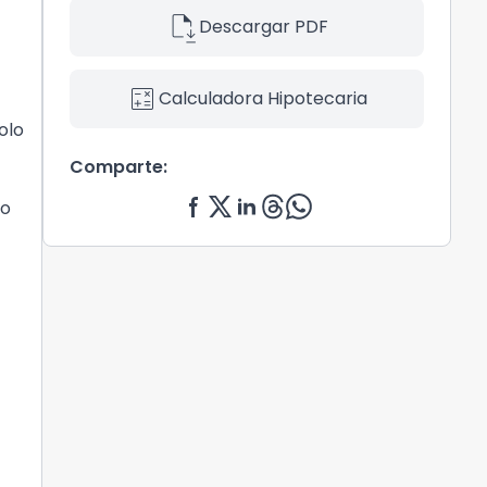
file_save
Descargar PDF
calculate
Calculadora Hipotecaria
olo
Comparte:
go