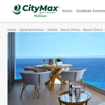
Inicio
Quiénes Somo
Inicio
chevron_right
Apartamentos
chevron_right
Venta
chevron_right
Boca Chica
chevron_right
Boca Chica
chevron_r