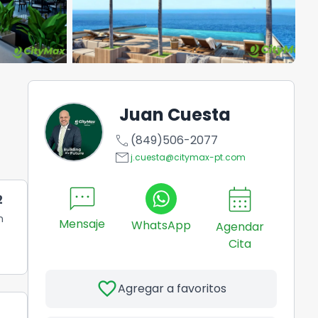
Juan Cuesta
call
(849)506-2077
email
j.cuesta@citymax-pt.com
sms
calendar_month
2
n
Mensaje
WhatsApp
Agendar
Cita
favorite
Agregar a favoritos