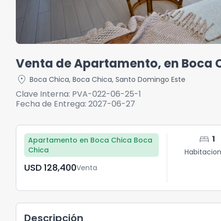
Venta de Apartamento, en Boca C
location_on
Boca Chica
,
Boca Chica
,
Santo Domingo Este
Clave Interna:
PVA-022-06-25-1
Fecha de Entrega:
2027-06-27
bed
1
Apartamento en Boca Chica Boca
Chica
Habitacio
USD	128,400
Venta
Descripción