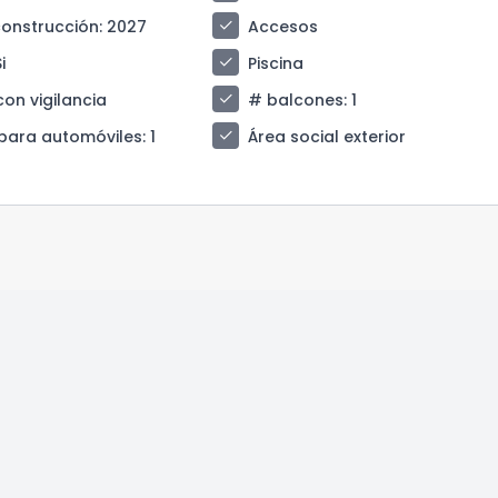
check
construcción
: 2027
Accesos
check
Si
Piscina
check
con vigilancia
# balcones
: 1
check
para automóviles
: 1
Área social exterior