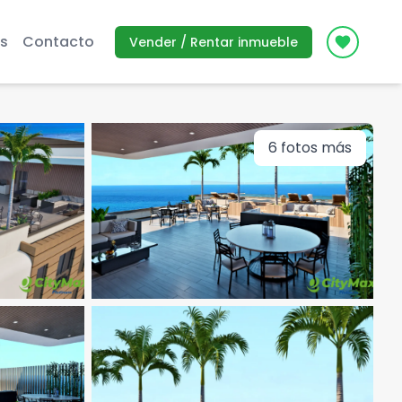
s
Contacto
Vender / Rentar inmueble
Icon des
6
fotos más