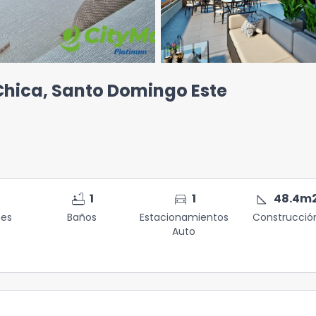
hica, Santo Domingo Este
bathtub
directions_car
square_foot
1
1
48.4
m
nes
Baños
Estacionamientos
Construcció
Auto