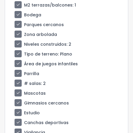
check
M2 terrazas/balcones
: 1
check
Bodega
check
Parques cercanos
check
Zona arbolada
check
Niveles construidos
: 2
check
Tipo de terreno
: Plano
check
Área de juegos infantiles
check
Parrilla
check
# salas
: 2
check
Mascotas
check
Gimnasios cercanos
check
Estudio
check
Canchas deportivas
check
Vigilancia