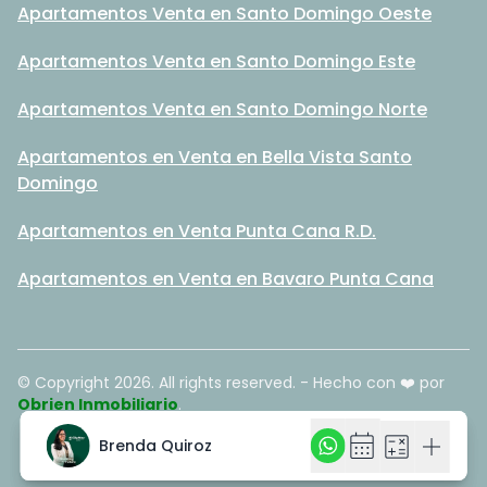
Apartamentos Venta en Santo Domingo Oeste
Apartamentos Venta en Santo Domingo Este
Apartamentos Venta en Santo Domingo Norte
Apartamentos en Venta en Bella Vista Santo
Domingo
Apartamentos en Venta Punta Cana R.D.
Apartamentos en Venta en Bavaro Punta Cana
© Copyright
2026
. All rights reserved. - Hecho con ❤️ por
Obrien Inmobiliario
.
calendar_month
calendar_month
calculate
calculate
add
add
Brenda Quiroz
Brenda Quiroz