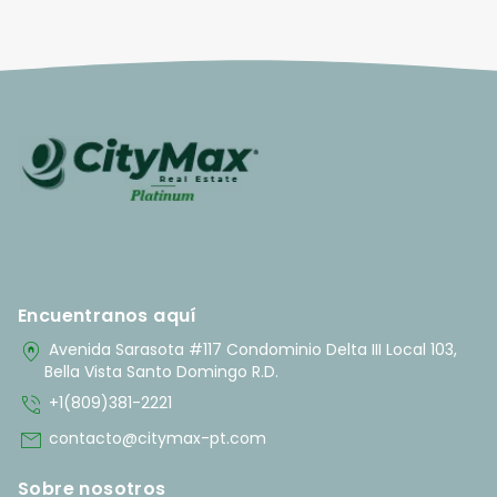
Encuentranos aquí
home_pin
Avenida Sarasota #117 Condominio Delta III Local 103,
Bella Vista Santo Domingo R.D.
phone_in_talk
+1(809)381-2221
mail
contacto@citymax-pt.com
Sobre nosotros