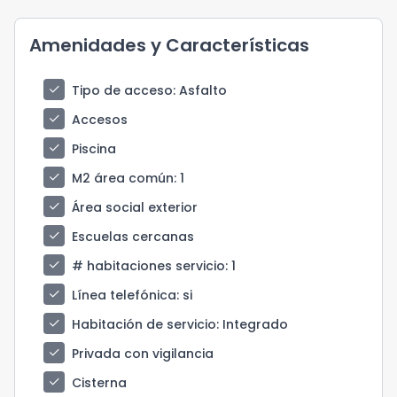
Amenidades y Características
check
Tipo de acceso
: Asfalto
check
Accesos
check
Piscina
check
M2 área común
: 1
check
Área social exterior
check
Escuelas cercanas
check
# habitaciones servicio
: 1
check
Línea telefónica
: si
check
Habitación de servicio
: Integrado
check
Privada con vigilancia
check
Cisterna