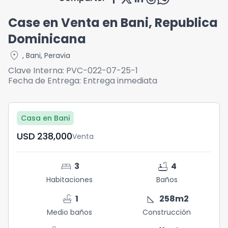
Case en Venta en Bani, Republica
Dominicana
location_on
,
Bani
,
Peravia
Clave Interna:
PVC-022-07-25-1
Fecha de Entrega:
Entrega inmediata
Casa en Bani
USD	238,000
Venta
bed
bathtub
3
4
Habitaciones
Baños
faucet
square_foot
1
258
m2
Medio baños
Construcción