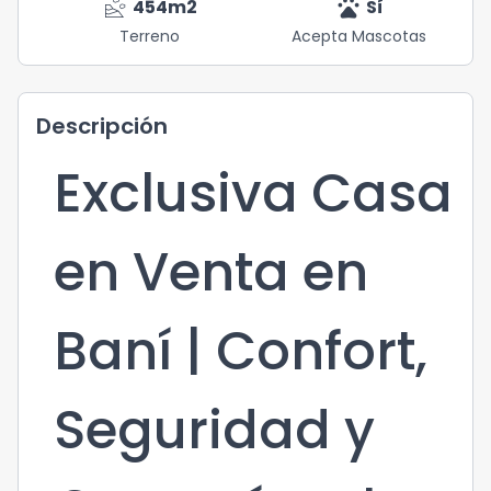
landslide
pets
454
m2
Sí
Terreno
Acepta Mascotas
Descripción
Exclusiva Casa
en Venta en
Baní | Confort,
Seguridad y