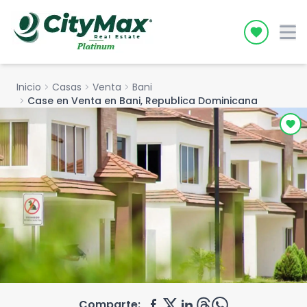
Icon desc
Inicio
chevron_right
Casas
chevron_right
Venta
chevron_right
Bani
chevron_right
Case en Venta en Bani, Republica Dominicana
Comparte: