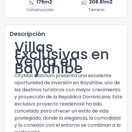
square_foot
landslide
175
m2
208.81
m2
Construcción
Terreno
Descripción
Villas
Exclusivas en
Venta en
Bayahíbe
CityMax Platinum presenta una excelente
oportunidad de inversión en Bayahíbe, uno de
los destinos turísticos con mayor crecimiento
y proyección de la República Dominicana. Este
exclusivo proyecto residencial ha sido
concebido para ofrecer un estilo de vida
privilegiado, donde la elegancia, la comodidad
y la conexión con el entorno se combinan a la