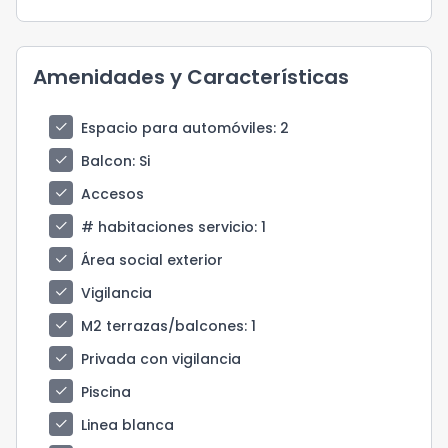
Amenidades y Características
check
Espacio para automóviles
: 2
check
Balcon
: Si
check
Accesos
check
# habitaciones servicio
: 1
check
Área social exterior
check
Vigilancia
check
M2 terrazas/balcones
: 1
check
Privada con vigilancia
check
Piscina
check
Linea blanca