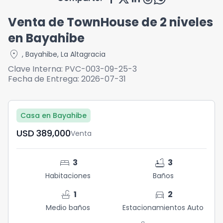
Venta de TownHouse de 2 niveles
en Bayahibe
location_on
,
Bayahibe
,
La Altagracia
Clave Interna:
PVC-003-09-25-3
Fecha de Entrega:
2026-07-31
Casa en Bayahibe
USD	389,000
Venta
bed
bathtub
3
3
Habitaciones
Baños
faucet
directions_car
1
2
Medio baños
Estacionamientos Auto