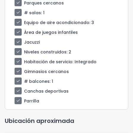
check
Parques cercanos
check
# salas
: 1
check
Equipo de aire acondicionado
: 3
check
Área de juegos infantiles
check
Jacuzzi
check
Niveles construidos
: 2
check
Habitación de servicio
: Integrado
check
Gimnasios cercanos
check
# balcones
: 1
check
Canchas deportivas
check
Parrilla
Ubicación aproximada