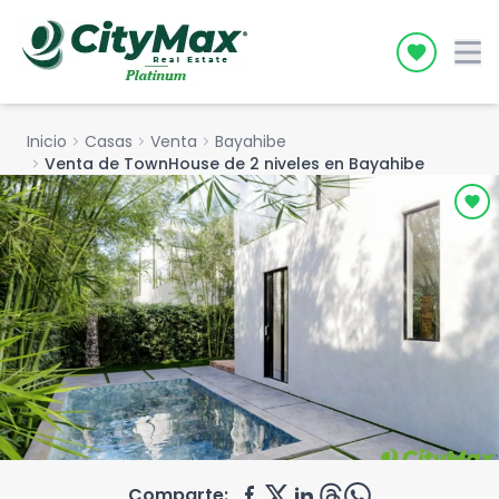
Icon desc
Inicio
chevron_right
Casas
chevron_right
Venta
chevron_right
Bayahibe
chevron_right
Venta de TownHouse de 2 niveles en Bayahibe
Comparte: