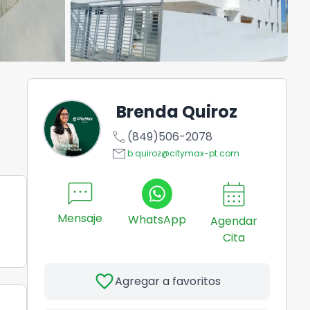
Brenda Quiroz
call
(849)506-2078
email
b.quiroz@citymax-pt.com
sms
calendar_month
Mensaje
WhatsApp
Agendar
Cita
favorite
Agregar a favoritos