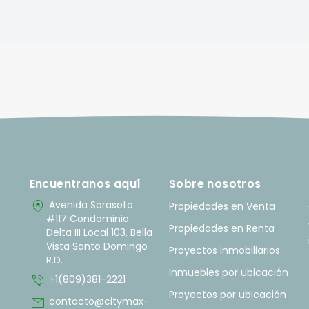
Encuentranos aquí
Sobre nosotros
home_pin
Avenida Sarasota
Propiedades en Venta
#117 Condominio
Propiedades en Renta
Delta III Local 103, Bella
Vista Santo Domingo
Proyectos Inmobiliarios
R.D.
Inmuebles por ubicación
phone_in_talk
+1(809)381-2221
Proyectos por ubicación
mail
contacto@citymax-