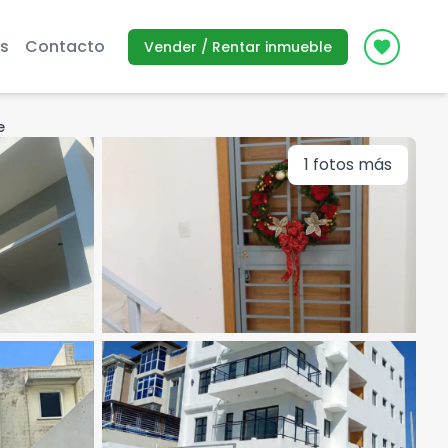
s
Contacto
Vender / Rentar inmueble
Icon des
e
1
fotos más