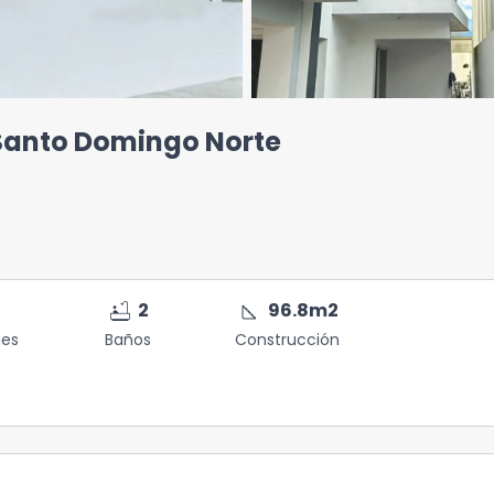
Santo Domingo Norte
bathtub
square_foot
2
96.8
m2
nes
Baños
Construcción