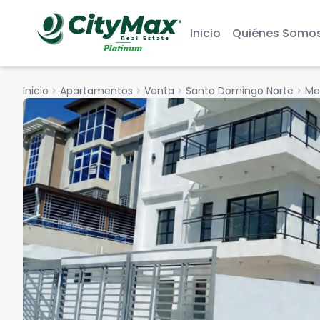
Inicio
Quiénes Somo
Inicio
chevron_right
Apartamentos
chevron_right
Venta
chevron_right
Santo Domingo Norte
chevron_right
Ma