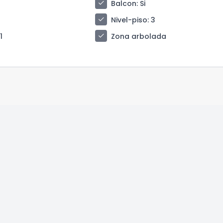
check
Balcon
: Si
check
Nivel-piso
: 3
check
 1
Zona arbolada