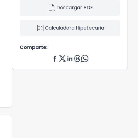
file_save
Descargar PDF
calculate
Calculadora Hipotecaria
Comparte: