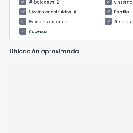
check
check
# balcones
: 2
Cisterna
check
check
Niveles construidos
: 4
Parrilla
check
check
Escuelas cercanas
# salas
:
check
Accesos
Ubicación aproximada