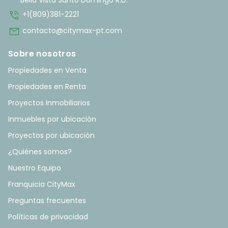
Bella Vista Santo Domingo R.D.
phone_in_talk
+1(809)381-2221
mail
contacto@citymax-pt.com
Sobre nosotros
Propiedades en Venta
Propiedades en Renta
Proyectos Inmobiliarios
Inmuebles por ubicación
Proyectos por ubicación
¿Quiénes somos?
Nuestro Equipo
Franquicia CityMax
Preguntas frecuentes
Políticas de privacidad