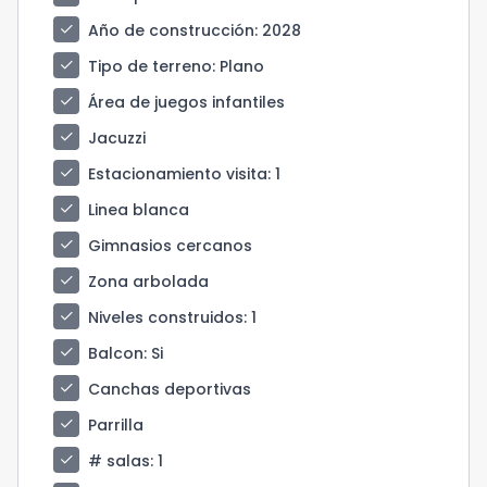
check
Año de construcción
: 2028
check
Tipo de terreno
: Plano
check
Área de juegos infantiles
check
Jacuzzi
check
Estacionamiento visita
: 1
check
Linea blanca
check
Gimnasios cercanos
check
Zona arbolada
check
Niveles construidos
: 1
check
Balcon
: Si
check
Canchas deportivas
check
Parrilla
check
# salas
: 1