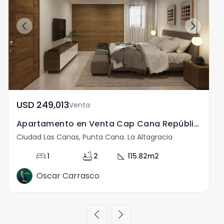
USD	249,013
Venta
Apartamento en Venta Cap Cana República Dominicana
A
Ciudad Las Canas, Punta Cana. La Altagracia
C
bed
bathtub
square_foot
1
2
115.82
m2
Oscar Carrasco
chevron_left
chevron_right