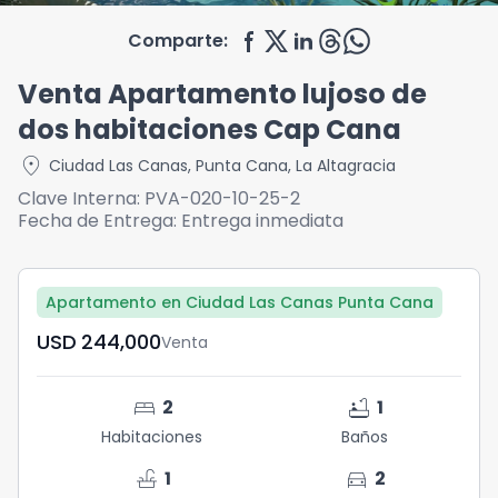
Comparte:
Venta Apartamento lujoso de
dos habitaciones Cap Cana
location_on
Ciudad Las Canas
,
Punta Cana
,
La Altagracia
Clave Interna:
PVA-020-10-25-2
Fecha de Entrega:
Entrega inmediata
Apartamento en Ciudad Las Canas Punta Cana
USD	244,000
Venta
bed
bathtub
2
1
Habitaciones
Baños
faucet
directions_car
1
2