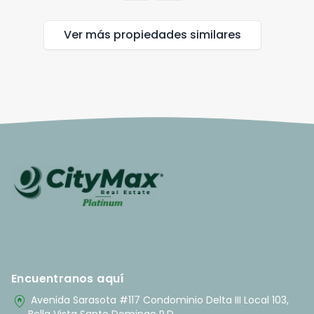
Ver más propiedades
similares
Encuentranos aquí
home_pin
Avenida Sarasota #117 Condominio Delta III Local 103,