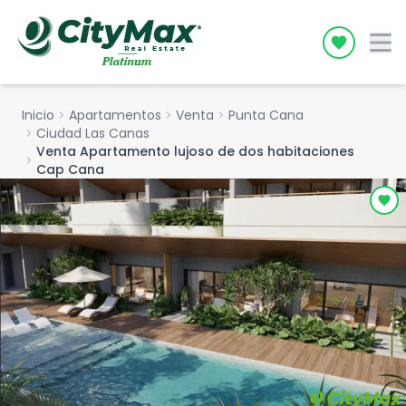
Icon desc
Inicio
chevron_right
Apartamentos
chevron_right
Venta
chevron_right
Punta Cana
chevron_right
Ciudad Las Canas
Venta Apartamento lujoso de dos habitaciones
chevron_right
Cap Cana