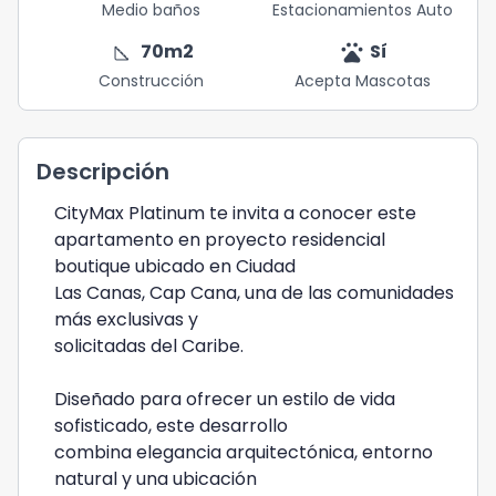
Medio baños
Estacionamientos Auto
square_foot
pets
70
m2
Sí
Construcción
Acepta Mascotas
Descripción
CityMax Platinum te invita a conocer este
apartamento en proyecto residencial
boutique ubicado en Ciudad
Las Canas, Cap Cana, una de las comunidades
más exclusivas y
solicitadas del Caribe.
Diseñado para ofrecer un estilo de vida
sofisticado, este desarrollo
combina elegancia arquitectónica, entorno
natural y una ubicación