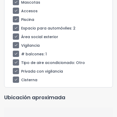
check
Mascotas
check
Accesos
check
Piscina
check
Espacio para automóviles
: 2
check
Área social exterior
check
Vigilancia
check
# balcones
: 1
check
Tipo de aire acondicionado
: Otro
check
Privada con vigilancia
check
Cisterna
Ubicación aproximada