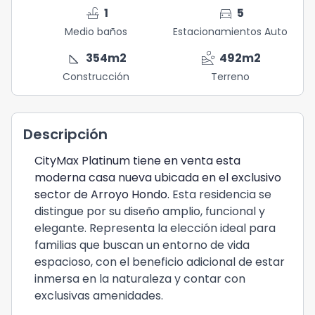
faucet
directions_car
1
5
Medio baños
Estacionamientos Auto
square_foot
landslide
354
m2
492
m2
Construcción
Terreno
Descripción
CityMax Platinum tiene en venta esta
moderna casa nueva ubicada en el exclusivo
sector de Arroyo Hondo.
Esta residencia se
distingue por su diseño amplio, funcional y
elegante. Representa la elección ideal para
familias que buscan un entorno de vida
espacioso, con el beneficio adicional de estar
inmersa en la naturaleza y contar con
exclusivas amenidades.