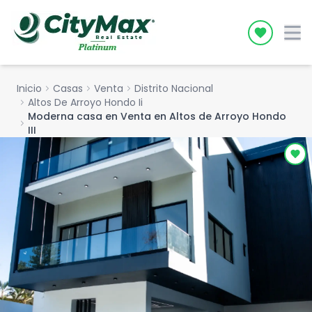
Icon desc
Inicio
chevron_right
Casas
chevron_right
Venta
chevron_right
Distrito Nacional
chevron_right
Altos De Arroyo Hondo Ii
Moderna casa en Venta en Altos de Arroyo Hondo
chevron_right
III