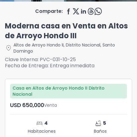
Comparte:
Moderna casa en Venta en Altos
de Arroyo Hondo III
Altos de Arroyo Hondo II
,
Distrito Nacional
,
Santo
location_on
Domingo
Clave Interna:
PVC-031-10-25
Fecha de Entrega:
Entrega inmediata
Casa en Altos de Arroyo Hondo II Distrito
Nacional
USD	650,000
Venta
bed
bathtub
4
5
Habitaciones
Baños