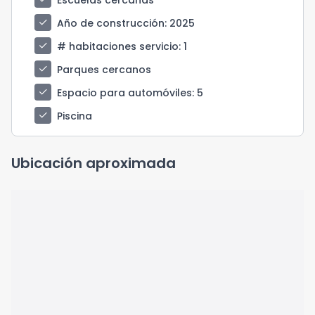
check
Año de construcción
: 2025
check
# habitaciones servicio
: 1
check
Parques cercanos
check
Espacio para automóviles
: 5
check
Piscina
Ubicación aproximada