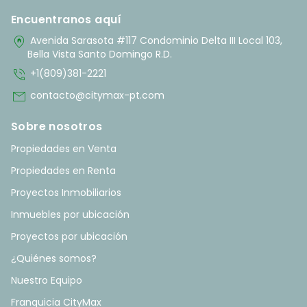
Encuentranos aquí
home_pin
Avenida Sarasota #117 Condominio Delta III Local 103,
Bella Vista Santo Domingo R.D.
phone_in_talk
+1(809)381-2221
mail
contacto@citymax-pt.com
Sobre nosotros
Propiedades en Venta
Propiedades en Renta
Proyectos Inmobiliarios
Inmuebles por ubicación
Proyectos por ubicación
¿Quiénes somos?
Nuestro Equipo
Franquicia CityMax