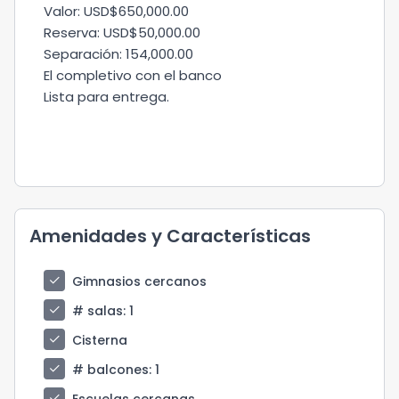
Valor: USD$650,000.00
Reserva: USD$50,000.00
Separación: 154,000.00
El completivo con el banco
Lista para entrega.
Amenidades y Características
check
Gimnasios cercanos
check
# salas
: 1
check
Cisterna
check
# balcones
: 1
check
Escuelas cercanas