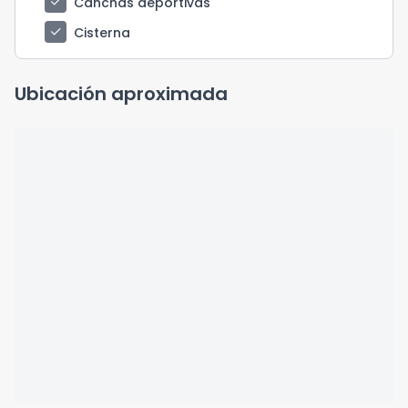
check
Canchas deportivas
check
Cisterna
Ubicación aproximada