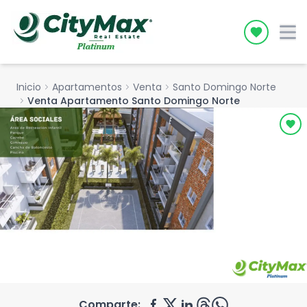
Icon desc
Inicio
chevron_right
Apartamentos
chevron_right
Venta
chevron_right
Santo Domingo Norte
chevron_right
Venta Apartamento Santo Domingo Norte
Comparte: