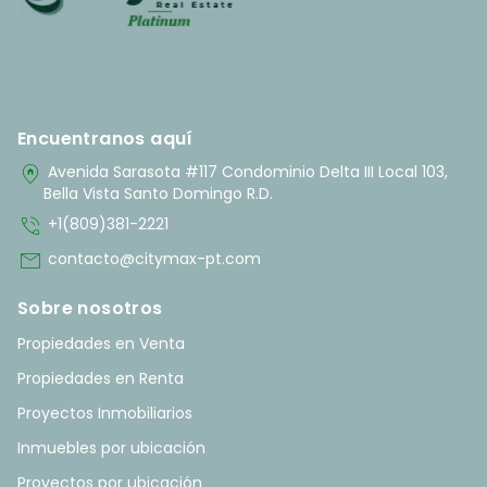
Encuentranos aquí
home_pin
Avenida Sarasota #117 Condominio Delta III Local 103,
Bella Vista Santo Domingo R.D.
phone_in_talk
+1(809)381-2221
mail
contacto@citymax-pt.com
Sobre nosotros
Propiedades en Venta
Propiedades en Renta
Proyectos Inmobiliarios
Inmuebles por ubicación
Proyectos por ubicación