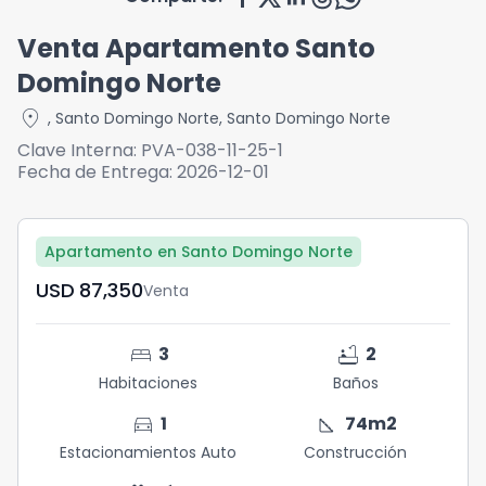
Venta Apartamento Santo
Domingo Norte
location_on
,
Santo Domingo Norte
,
Santo Domingo Norte
Clave Interna:
PVA-038-11-25-1
Fecha de Entrega:
2026-12-01
Apartamento en Santo Domingo Norte
USD	87,350
Venta
bed
bathtub
3
2
Habitaciones
Baños
directions_car
square_foot
1
74
m2
Estacionamientos Auto
Construcción