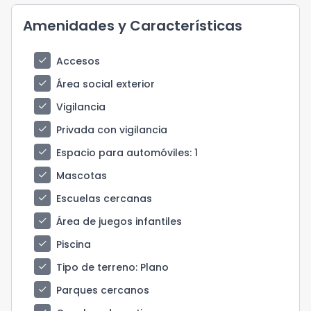
Amenidades y Características
check
Accesos
check
Área social exterior
check
Vigilancia
check
Privada con vigilancia
check
Espacio para automóviles
: 1
check
Mascotas
check
Escuelas cercanas
check
Área de juegos infantiles
check
Piscina
check
Tipo de terreno
: Plano
check
Parques cercanos