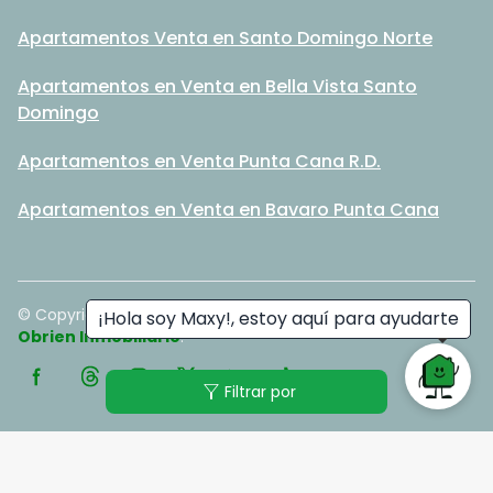
Apartamentos Venta en Santo Domingo Norte
Apartamentos en Venta en Bella Vista Santo
Domingo
Apartamentos en Venta Punta Cana R.D.
Apartamentos en Venta en Bavaro Punta Cana
© Copyright
2026
. All rights reserved. - Hecho con ❤️ por
¡Hola soy Maxy!, estoy aquí para ayudarte
Obrien Inmobiliario
.
filter_alt
Filtrar por