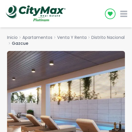
Icon desc
Inicio
chevron_right
Apartamentos
chevron_right
Venta Y Renta
chevron_right
Distrito Nacional
chevron_right
Gazcue