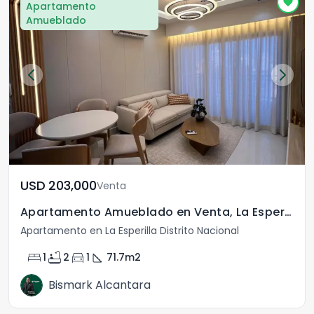
Apartamento
Amueblado
USD	203,000
Venta
Apartamento Amueblado en Venta, La Esperilla
Apartamento en La Esperilla Distrito Nacional
bed
bathtub
directions_car
square_foot
1
2
1
71.7
m2
Bismark Alcantara