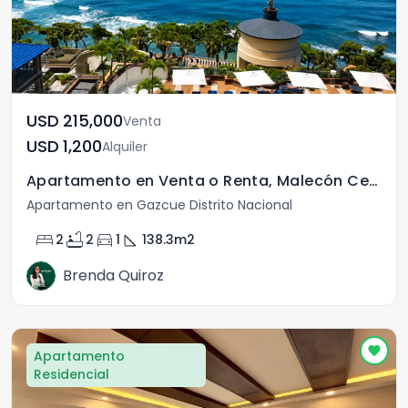
USD	215,000
Venta
USD	1,200
Alquiler
Apartamento en Venta o Renta, Malecón Center
Apartamento en Gazcue Distrito Nacional
bed
bathtub
directions_car
square_foot
2
2
1
138.3
m2
Brenda Quiroz
Apartamento
Residencial