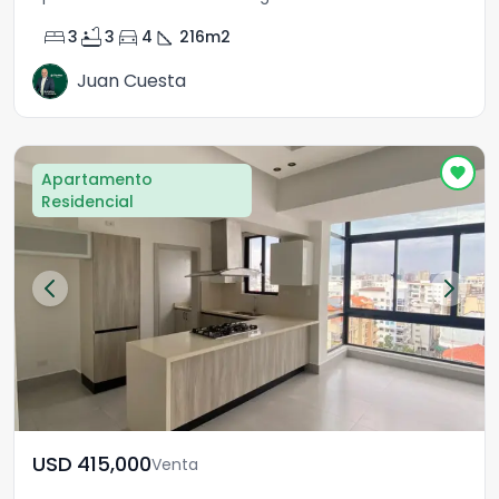
bed
bathtub
directions_car
square_foot
3
3
4
216
m2
Juan Cuesta
Apartamento
Residencial
USD	415,000
Venta