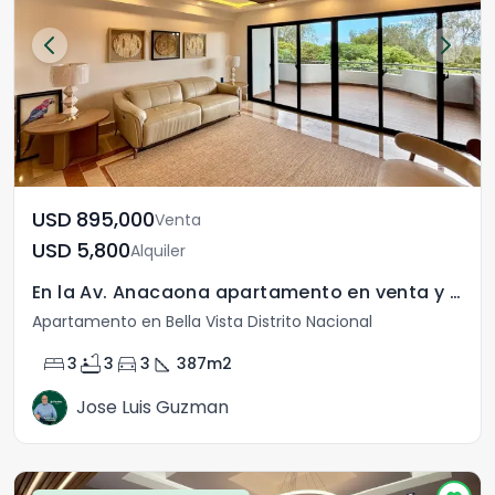
USD	895,000
Venta
USD	5,800
Alquiler
En la Av. Anacaona apartamento en venta y alquiler
Apartamento en Bella Vista Distrito Nacional
bed
bathtub
directions_car
square_foot
3
3
3
387
m2
Jose Luis Guzman