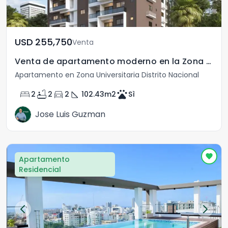
USD	255,750
Venta
Venta de apartamento moderno en la Zona Universitaria
Apartamento en Zona Universitaria Distrito Nacional
bed
bathtub
directions_car
square_foot
pets
2
2
2
102.43
m2
Sì
Jose Luis Guzman
Apartamento
Residencial