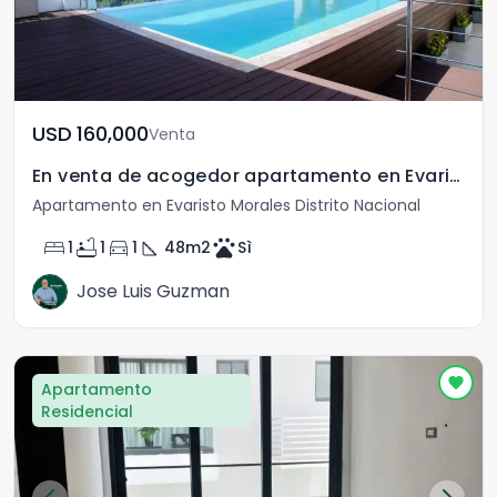
USD	160,000
Venta
En venta de acogedor apartamento en Evaristo Morales
Apartamento en Evaristo Morales Distrito Nacional
bed
bathtub
directions_car
square_foot
pets
1
1
1
48
m2
Sì
Jose Luis Guzman
Apartamento
Residencial