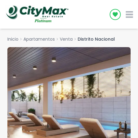
Icon desc
Inicio
chevron_right
Apartamentos
chevron_right
Venta
chevron_right
Distrito Nacional