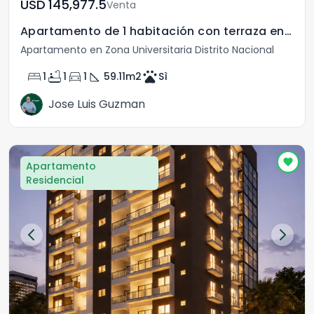
USD	145,977.5
Venta
Apartamento de 1 habitación con terraza en venta
Apartamento en Zona Universitaria Distrito Nacional
bed
bathtub
directions_car
square_foot
pets
1
1
1
59.11
m2
Sì
Jose Luis Guzman
Apartamento
Residencial