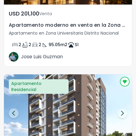
USD	201,100
Venta
Apartamento moderno en venta en la Zona Universitaria
Apartamento en Zona Universitaria Distrito Nacional
bed
bathtub
directions_car
square_foot
pets
2
2
2
95.05
m2
Sì
Jose Luis Guzman
Apartamento
Residencial