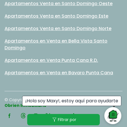
Apartamentos Venta en Santo Domingo Oeste
Apartamentos Venta en Santo Domingo Este
Apartamentos Venta en Santo Domingo Norte
Apartamentos en Venta en Bella Vista Santo
Domingo
Apartamentos en Venta Punta Cana R.D.
Apartamentos en Venta en Bavaro Punta Cana
© Copyright
2026
. All rights reserved. - Hecho con ❤️ por
¡Hola soy Maxy!, estoy aquí para ayudarte
Obrien Inmobiliario
.
filter_alt
Filtrar por