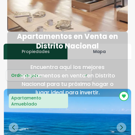
Apartamentos en Venta en
Distrito Nacional
Propiedades
Mapa
Encuentra aquí los mejores
apartamentos en venta en Distrito
Ordenar por...
Nacional para tu próximo hogar o
lugar ideal para invertir.
Apartamento
Amueblado