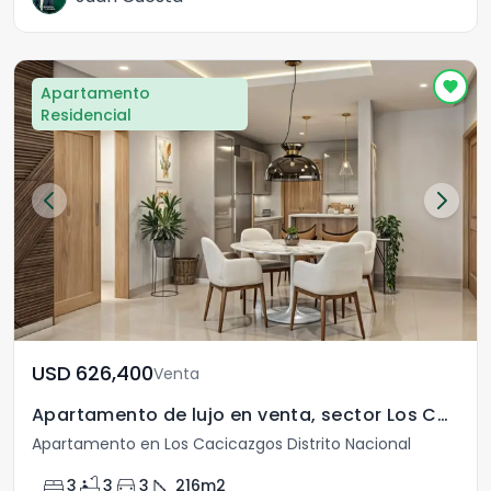
Apartamento
Residencial
USD	626,400
Venta
Apartamento de lujo en venta, sector Los Cacicazgos
Apartamento en Los Cacicazgos Distrito Nacional
bed
bathtub
directions_car
square_foot
3
3
3
216
m2