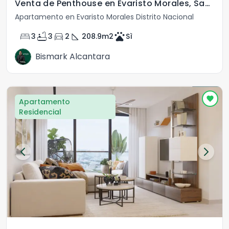
Venta de Penthouse en Evaristo Morales, Santo Domingo
Apartamento en Evaristo Morales Distrito Nacional
bed
bathtub
directions_car
square_foot
pets
3
3
2
208.9
m2
Sì
Bismark Alcantara
Apartamento
Residencial