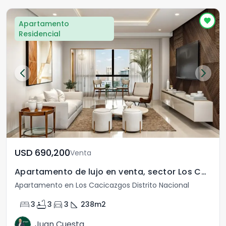
Apartamento
Residencial
USD	690,200
Venta
Apartamento de lujo en venta, sector Los Cacicazgos
Apartamento en Los Cacicazgos Distrito Nacional
bed
bathtub
directions_car
square_foot
3
3
3
238
m2
Juan Cuesta