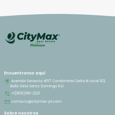
Encuentranos aquí
home_pin
Avenida Sarasota #117 Condominio Delta III Local 103,
Bella Vista Santo Domingo R.D.
phone_in_talk
+1(809)381-2221
mail
contacto@citymax-pt.com
Sobre nosotros