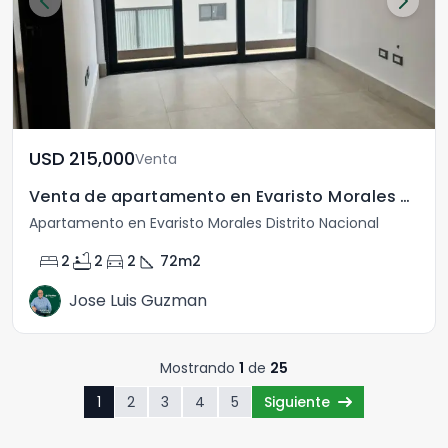
USD	215,000
Venta
Venta de apartamento en Evaristo Morales Santo Domingo
Apartamento en Evaristo Morales Distrito Nacional
bed
bathtub
directions_car
square_foot
2
2
2
72
m2
Jose Luis Guzman
Mostrando
1
de
25
1
2
3
4
5
Siguiente