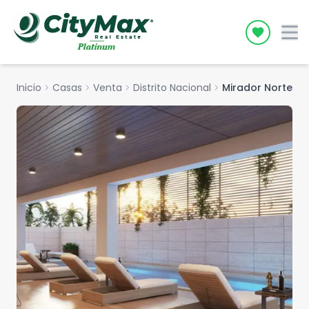
Icon desc
Inicio
chevron_right
Casas
chevron_right
Venta
chevron_right
Distrito Nacional
chevron_right
Mirador Norte