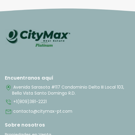
Encuentranos aquí
home_pin
Avenida Sarasota #117 Condominio Delta III Local 103,
Bella Vista Santo Domingo R.D.
phone_in_talk
+1(809)381-2221
mail
contacto@citymax-pt.com
Sobre nosotros
Propiedades en Venta