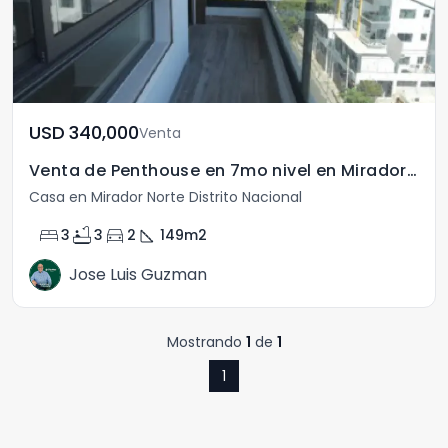
USD	340,000
Venta
Venta de Penthouse en 7mo nivel en Mirador Norte
Casa en Mirador Norte Distrito Nacional
bed
bathtub
directions_car
square_foot
3
3
2
149
m2
Jose Luis Guzman
Mostrando
1
de
1
1