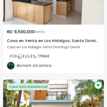
RD	9,500,000
Venta
Casa en Venta en Los Hidalgos, Santo Domingo Oeste
Casa en Los Hidalgos Santo Domingo Oeste
bed
bathtub
directions_car
square_foot
3
2
2
170
m2
Bismark Alcantara
Casa Sola Residencial