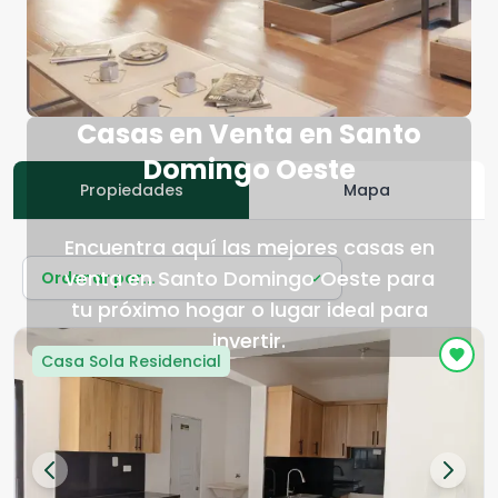
Casas en Venta en Santo
Domingo Oeste
Propiedades
Mapa
Encuentra aquí las mejores casas en
venta en Santo Domingo Oeste para
Ordenar por...
tu próximo hogar o lugar ideal para
invertir.
Casa Sola Residencial