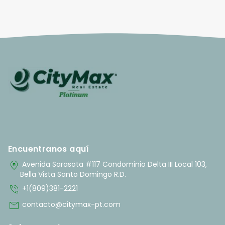
Encuentranos aquí
home_pin
Avenida Sarasota #117 Condominio Delta III Local 103,
Bella Vista Santo Domingo R.D.
phone_in_talk
+1(809)381-2221
mail
contacto@citymax-pt.com