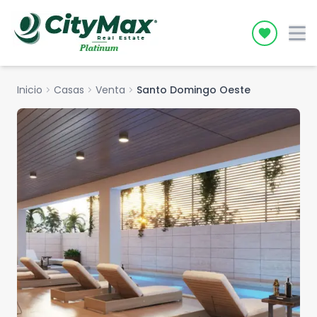
Icon desc
Inicio
chevron_right
Casas
chevron_right
Venta
chevron_right
Santo Domingo Oeste