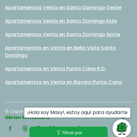
Apartamentos Venta en Santo Domingo Oeste
Apartamentos Venta en Santo Domingo Este
Apartamentos Venta en Santo Domingo Norte
Apartamentos en Venta en Bella Vista Santo
Domingo
Apartamentos en Venta Punta Cana R.D.
Apartamentos en Venta en Bavaro Punta Cana
© Copyright
2026
. All rights reserved. - Hecho con ❤️ por
¡Hola soy Maxy!, estoy aquí para ayudarte
Obrien Inmobiliario
.
filter_alt
Filtrar por