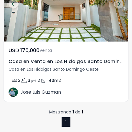
USD	170,000
Venta
Casa en Venta en Los Hidalgos Santo Domingo Oeste
Casa en Los Hidalgos Santo Domingo Oeste
bed
bathtub
directions_car
square_foot
3
3
2
140
m2
Jose Luis Guzman
Mostrando
1
de
1
1