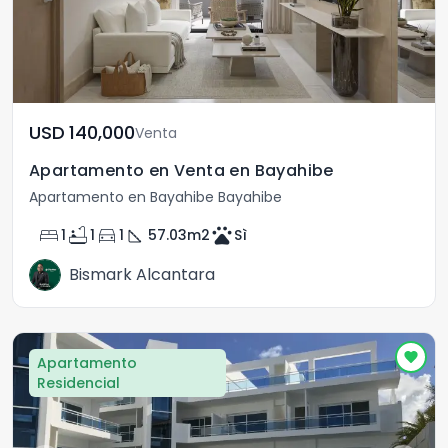
USD	140,000
Venta
Apartamento en Venta en Bayahibe
Apartamento en Bayahibe Bayahibe
bed
bathtub
directions_car
square_foot
pets
1
1
1
57.03
m2
Sì
Bismark Alcantara
Apartamento
Residencial