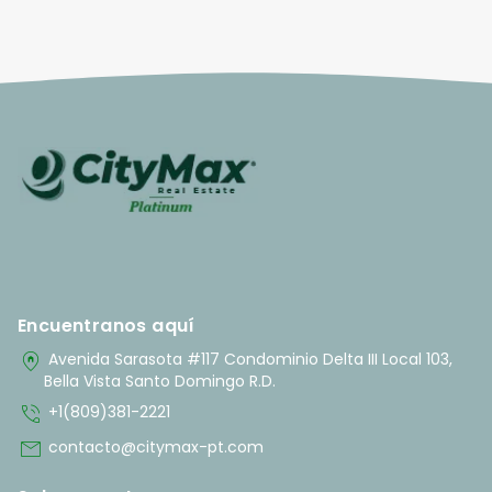
Encuentranos aquí
home_pin
Avenida Sarasota #117 Condominio Delta III Local 103,
Bella Vista Santo Domingo R.D.
phone_in_talk
+1(809)381-2221
mail
contacto@citymax-pt.com