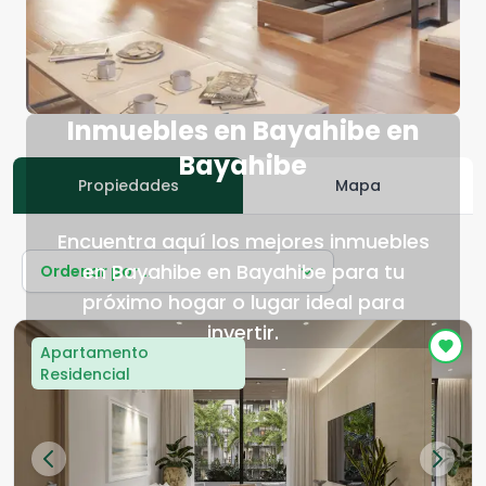
Inmuebles en Bayahibe en
Bayahibe
Propiedades
Mapa
Encuentra aquí los mejores inmuebles
en Bayahibe en Bayahibe para tu
Ordenar por...
próximo hogar o lugar ideal para
invertir.
Apartamento
Residencial