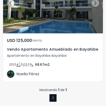
USD	125,000
Venta
Vendo Apartamento Amueblado en Bayahibe
Apartamento en Bayahibe Bayahibe
bed
bathtub
directions_car
square_foot
1
1
1
68.67
m2
Noelia Pérez
Mostrando
1
de
1
1