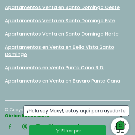
Apartamentos Venta en Santo Domingo Oeste
Apartamentos Venta en Santo Domingo Este
Apartamentos Venta en Santo Domingo Norte
Apartamentos en Venta en Bella Vista Santo
Domingo
Apartamentos en Venta Punta Cana R.D.
Apartamentos en Venta en Bavaro Punta Cana
© Copyright
2026
. All rights reserved. - Hecho con ❤️ por
¡Hola soy Maxy!, estoy aquí para ayudarte
Obrien Inmobiliario
.
filter_alt
Filtrar por