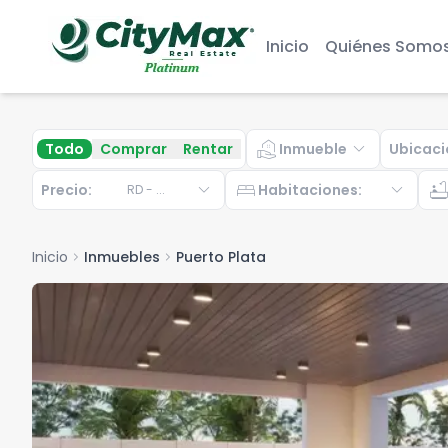
Inicio
Quiénes Somo
real_estate_agent
expand_more
Todo
Comprar
Rentar
Inmueble
Ubicaci
expand_more
bed
expand_more
bathtu
Precio:
Habitaciones
:
RD
-
...
Inicio
chevron_right
Inmuebles
chevron_right
Puerto Plata