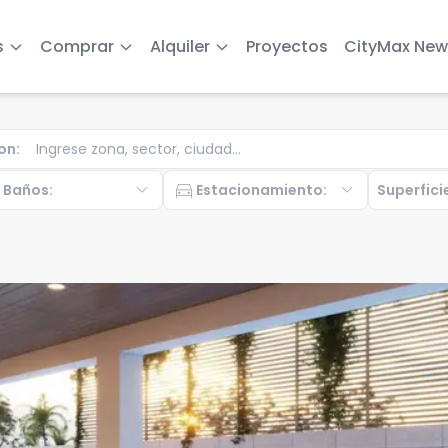
s
Comprar
Alquiler
Proyectos
CityMax New
on
:
b
expand_more
directions_car
expand_more
Baños
:
Estacionamiento
:
Superfici