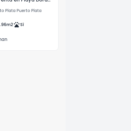
o Plata Puerto Plata
pets
.96
m2
Sì
man