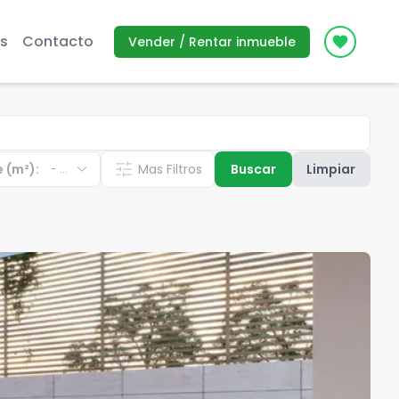
s
Contacto
Vender / Rentar inmueble
Icon des
expand_more
tune
e (m²):
Mas Filtros
Buscar
Limpiar
-
...