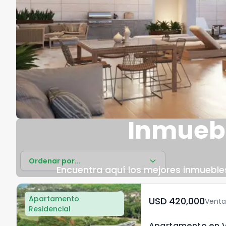
Inmuebl
Ordenar por...
Encuentra aquí los mejores inmuebles 
Apartamento
USD	420,000
Venta
Residencial