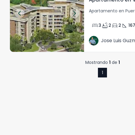
Apartamento en Puert
bed
bathtub
directions_car
square_foot
3
2
2
167
Jose Luis Guz
Mostrando
1
de
1
1