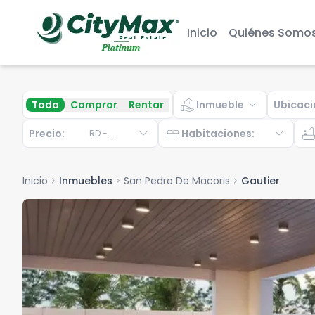
Inicio
Quiénes Somo
real_estate_agent
expand_more
Todo
Comprar
Rentar
Inmueble
Ubicaci
expand_more
bed
expand_more
bathtu
Precio:
Habitaciones
:
RD
-
...
Inicio
chevron_right
Inmuebles
chevron_right
San Pedro De Macoris
chevron_right
Gautier