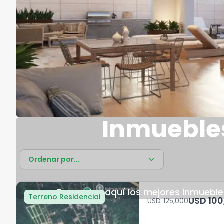
Inmuebles
Ordenar por...
Encuentra aquí los mejores inmuebles
Terreno Residencial
USD	
USD	125,000