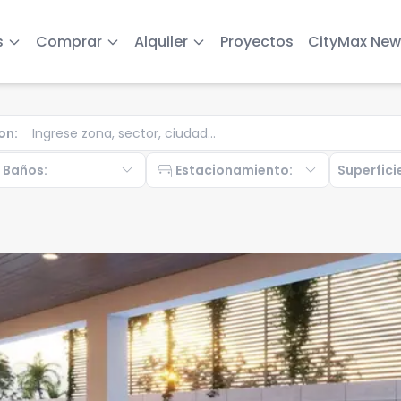
s
Comprar
Alquiler
Proyectos
CityMax New
on
:
b
expand_more
directions_car
expand_more
Baños
:
Estacionamiento
:
Superfici