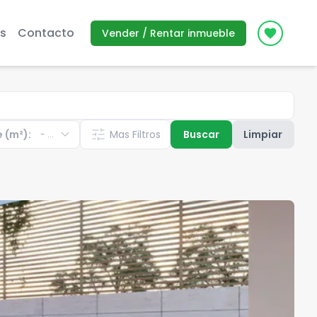
s
Contacto
Vender / Rentar inmueble
Icon des
expand_more
tune
e (m²):
Mas Filtros
Buscar
Limpiar
-
...