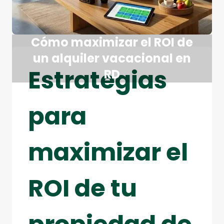
Cómo maximizar el ROI de
un alquiler vacacional en
Estrategias
RD
para
maximizar el
ROI de tu