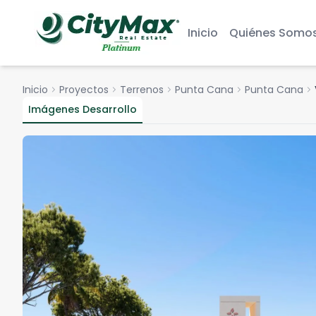
Inicio
Quiénes Somo
Inicio
chevron_right
Proyectos
chevron_right
Terrenos
chevron_right
Punta Cana
chevron_right
Punta Cana
chevron_right
Imágenes Desarrollo