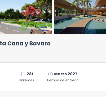
nta Cana y Bavaro
door_front
schedule
281
Marzo 2027
Unidades
Tiempo de entrega