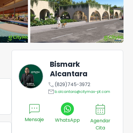
Bismark
Alcantara
call
(829)745-3972
email
b.alcantara@citymax-pt.com
sms
calendar_month
Mensaje
WhatsApp
Agendar
Cita