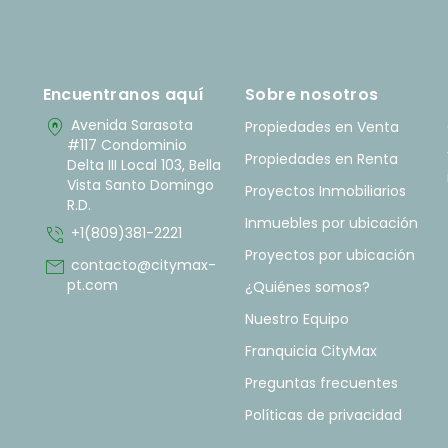
Encuentranos aquí
Sobre nosotros
home_pin
Avenida Sarasota
Propiedades en Venta
#117 Condominio
Propiedades en Renta
Delta III Local 103, Bella
Vista Santo Domingo
Proyectos Inmobiliarios
R.D.
Inmuebles por ubicación
phone_in_talk
+1(809)381-2221
Proyectos por ubicación
mail
contacto@citymax-
pt.com
¿Quiénes somos?
Nuestro Equipo
Franquicia CityMax
Preguntas frecuentes
Políticas de privacidad