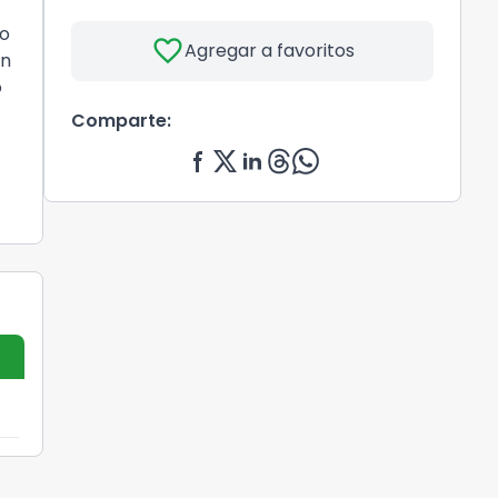
no
favorite
Agregar a favoritos
un
o
Comparte: