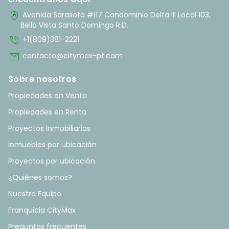
home_pin
Avenida Sarasota #117 Condominio Delta III Local 103,
Bella Vista Santo Domingo R.D.
phone_in_talk
+1(809)381-2221
mail
contacto@citymax-pt.com
Sobre nosotros
Propiedades en Venta
Propiedades en Renta
Proyectos Inmobiliarios
Inmuebles por ubicación
Proyectos por ubicación
¿Quiénes somos?
Nuestro Equipo
Franquicia CityMax
Preguntas frecuentes