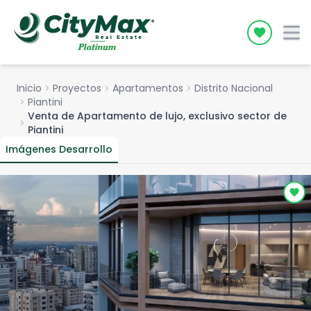
Icon desc
Inicio
chevron_right
Proyectos
chevron_right
Apartamentos
chevron_right
Distrito Nacional
chevron_right
Piantini
Venta de Apartamento de lujo, exclusivo sector de
chevron_right
Piantini
Imágenes Desarrollo