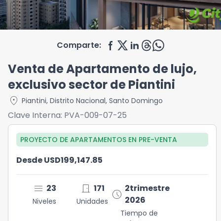
Comparte:
Venta de Apartamento de lujo,
exclusivo sector de Piantini
location_on
Piantini
,
Distrito Nacional
,
Santo Domingo
Clave Interna:
PVA-009-07-25
PROYECTO DE APARTAMENTOS
EN
PRE-VENTA
Desde USD199,147.85
menu
door_front
23
171
2trimestre
schedule
2026
Niveles
Unidades
Tiempo de