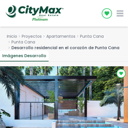
Icon desc
Inicio
chevron_right
Proyectos
chevron_right
Apartamentos
chevron_right
Punta Cana
chevron_right
Punta Cana
chevron_right
Desarrollo residencial en el corazón de Punta Cana
Imágenes Desarrollo