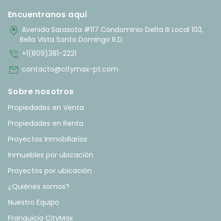
Encuentranos aquí
home_pin
Avenida Sarasota #117 Condominio Delta III Local 103,
Bella Vista Santo Domingo R.D.
phone_in_talk
+1(809)381-2221
mail
contacto@citymax-pt.com
Sobre nosotros
Propiedades en Venta
Propiedades en Renta
Proyectos Inmobiliarios
Inmuebles por ubicación
Proyectos por ubicación
¿Quiénes somos?
Nuestro Equipo
Franquicia CityMax