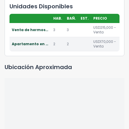
Unidades Disponibles
HAB.
BAÑ.
EST.
PRECIO
USD215,000 -
Venta de hermoso penthouse residencial en punta cana
3
3
Venta
USD170,000 -
Apartamento en venta en residencial en punta cana
2
2
Venta
Ubicación Aproximada