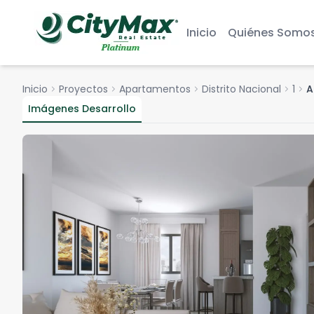
Inicio
Quiénes Somo
Inicio
chevron_right
Proyectos
chevron_right
Apartamentos
chevron_right
Distrito Nacional
chevron_right
1
chevron_right
A
Imágenes Desarrollo