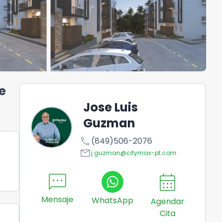
e
Jose Luis
Guzman
call
(849)506-2076
email
j.guzman@citymax-pt.com
sms
calendar_month
Mensaje
WhatsApp
Agendar
Cita