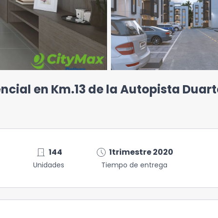
encial en Km.13 de la Autopista Duart
door_front
schedule
144
1trimestre 2020
Unidades
Tiempo de entrega