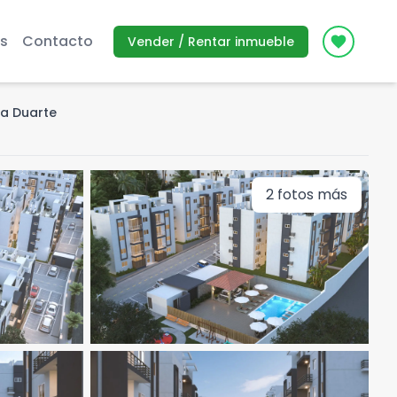
s
Contacto
Vender / Rentar inmueble
Icon des
ta Duarte
2
fotos más