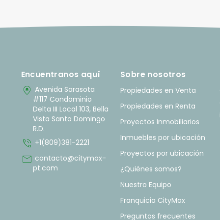
Encuentranos aquí
Sobre nosotros
home_pin
Avenida Sarasota
Propiedades en Venta
#117 Condominio
Propiedades en Renta
Delta III Local 103, Bella
Vista Santo Domingo
Proyectos Inmobiliarios
R.D.
Inmuebles por ubicación
phone_in_talk
+1(809)381-2221
Proyectos por ubicación
mail
contacto@citymax-
pt.com
¿Quiénes somos?
Nuestro Equipo
Franquicia CityMax
Preguntas frecuentes