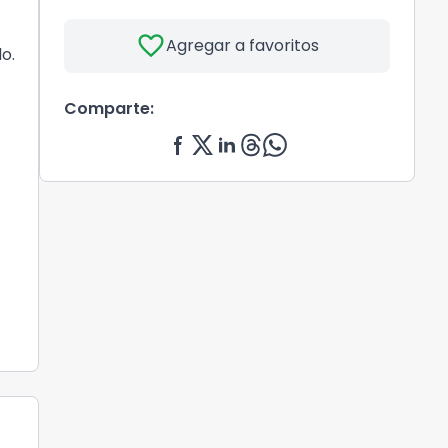
favorite
Agregar a favoritos
o.
Comparte: