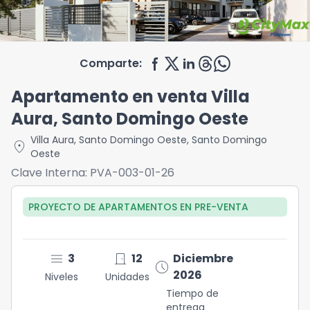
Comparte:
Apartamento en venta Villa
Aura, Santo Domingo Oeste
Villa Aura
,
Santo Domingo Oeste
,
Santo Domingo
location_on
Oeste
Clave Interna:
PVA-003-01-26
PROYECTO DE APARTAMENTOS
EN
PRE-VENTA
menu
door_front
3
12
Diciembre
schedule
2026
Niveles
Unidades
Tiempo de
entrega