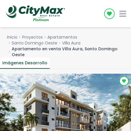
Icon desc
Inicio
chevron_right
Proyectos
chevron_right
Apartamentos
chevron_right
Santo Domingo Oeste
chevron_right
Villa Aura
Apartamento en venta Villa Aura, Santo Domingo
chevron_right
Oeste
Imágenes Desarrollo