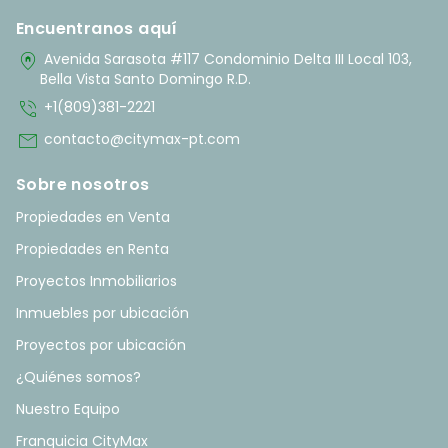
Encuentranos aquí
home_pin
Avenida Sarasota #117 Condominio Delta III Local 103,
Bella Vista Santo Domingo R.D.
phone_in_talk
+1(809)381-2221
mail
contacto@citymax-pt.com
Sobre nosotros
Propiedades en Venta
Propiedades en Renta
Proyectos Inmobiliarios
Inmuebles por ubicación
Proyectos por ubicación
¿Quiénes somos?
Nuestro Equipo
Franquicia CityMax