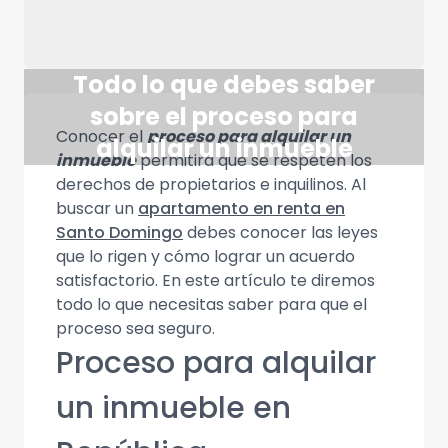
Todo lo que debes saber
sobre el proceso para
Conocer el
proceso para alquilar un
alquilar un inmueble
inmueble
permitirá que se respeten los
derechos de propietarios e inquilinos. Al
buscar un
apartamento en renta en
Santo Domingo
debes conocer las leyes
que lo rigen y cómo lograr un acuerdo
satisfactorio. En este artículo te diremos
todo lo que necesitas saber para que el
proceso sea seguro.
Proceso para alquilar
un inmueble en