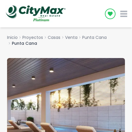
Icon desc
Inicio
chevron_right
Proyectos
chevron_right
Casas
chevron_right
Venta
chevron_right
Punta Cana
chevron_right
Punta Cana