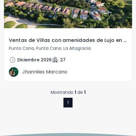
Ventas de Villas con amenidades de Lujo en Punta Cana
Punta Cana
,
Punta Cana
.
La Altagracia
schedule
apartment
Diciembre 2026
27
Jhanniles Marcano
Mostrando
1
de
1
1