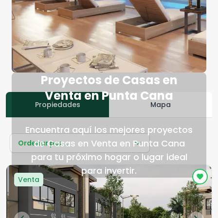
Proyectos de Casas en
Venta en Punta Cana
Propiedades
Mapa
Encuentra aquí los mejores proyectos
de Casas en Venta en Punta Cana
Ordenar por...
para tu próximo hogar o lugar ideal
para invertir.
Venta