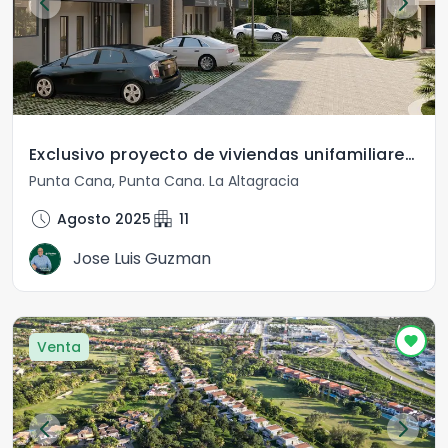
Exclusivo proyecto de viviendas unifamiliares en White Sands, Punta Cana
Punta Cana
,
Punta Cana
.
La Altagracia
schedule
apartment
Agosto 2025
11
Jose Luis Guzman
Venta