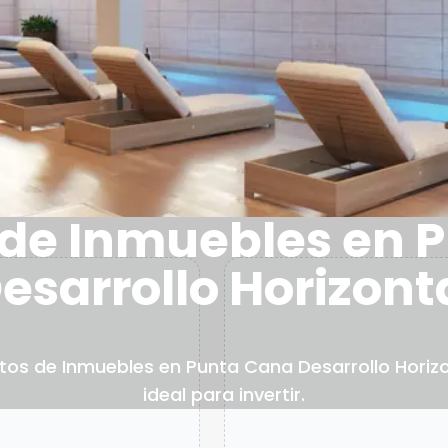
 de Inmuebles en 
esarrollo Horizont
tos de Inmuebles en Punta Cana Desarrollo Horizo
ideal para invertir.