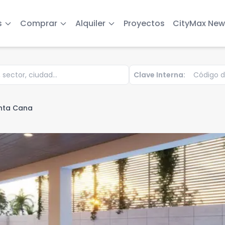
s
Comprar
Alquiler
Proyectos
CityMax New
Clave Interna:
nta Cana