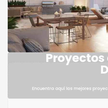
Proyectos
D
Encuentra aquí los mejores proyec