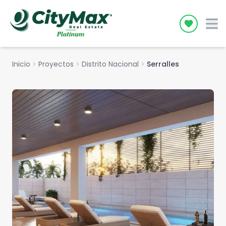
Icon desc
Inicio
chevron_right
Proyectos
chevron_right
Distrito Nacional
chevron_right
Serralles