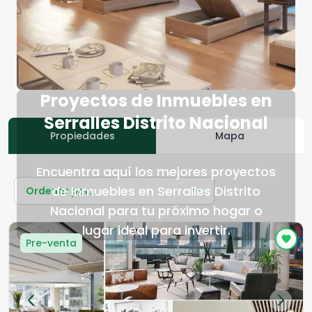
Proyectos de Inmuebles en
Serralles Distrito Nacional
Propiedades
Mapa
Encuentra aquí los mejores proyectos
de Inmuebles en Serralles Distrito
Ordenar por...
Nacional para tu próximo hogar o
lugar ideal para invertir.
Pre-venta