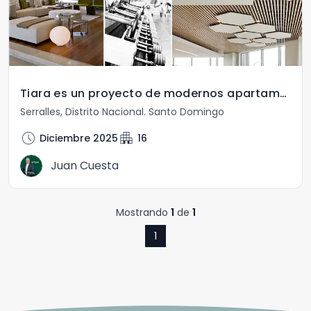
Tiara es un proyecto de modernos apartamentos en ventas en el sector de Serralles, Santo Domingo
Serralles
,
Distrito Nacional
.
Santo Domingo
schedule
apartment
Diciembre 2025
16
Juan Cuesta
Mostrando
1
de
1
1