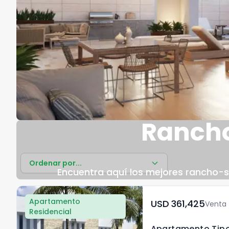
Rancho
Ordenar por...
Encuentra aquí los mejores rancho-s 
Apartamento
USD	361,425
Venta
Residencial