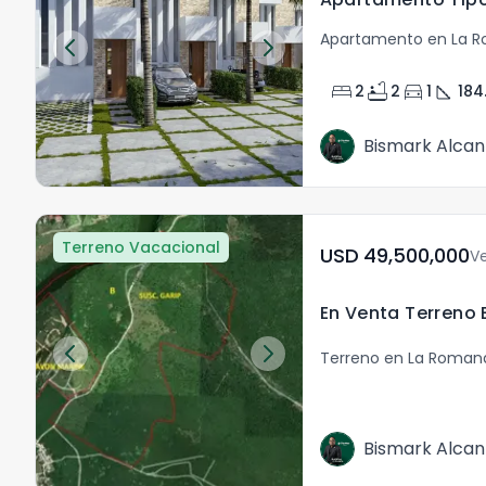
Apartamento en La 
bed
bathtub
directions_car
square_foot
2
2
1
184
Bismark Alcan
Terreno Vacacional
USD	49,500,000
V
Terreno en La Roman
Bismark Alcan