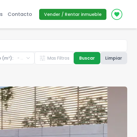
s
Contacto
Vender / Rentar inmueble
Icon des
expand_more
tune
e (m²):
Mas Filtros
Buscar
Limpiar
-
...