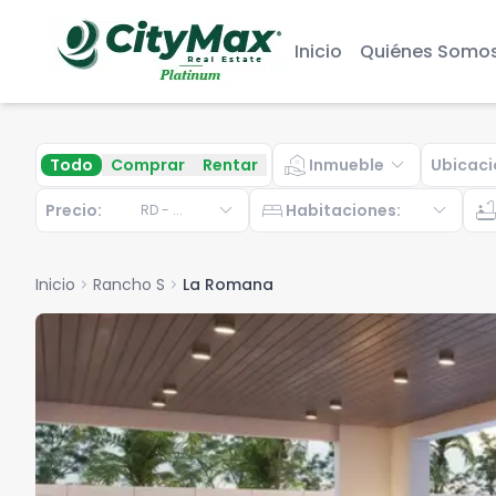
Inicio
Quiénes Somo
real_estate_agent
expand_more
Todo
Comprar
Rentar
Inmueble
Ubicaci
expand_more
bed
expand_more
bathtu
Precio:
Habitaciones
:
RD
-
...
Inicio
chevron_right
Rancho S
chevron_right
La Romana