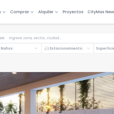
s
Comprar
Alquiler
Proyectos
CityMax New
on
:
b
expand_more
directions_car
expand_more
Baños
:
Estacionamiento
:
Superfici