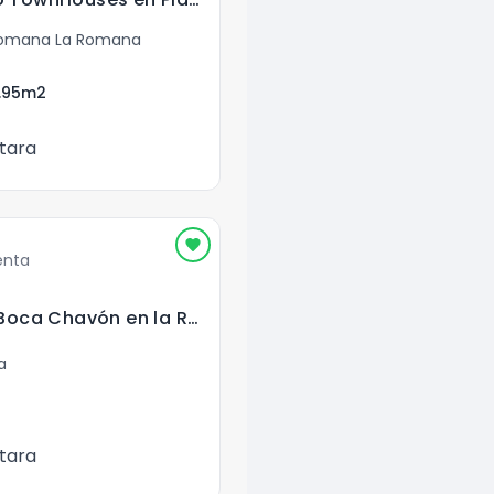
Romana La Romana
.95
m2
tara
enta
En Venta Terreno Boca Chavón en la Romana
a
tara