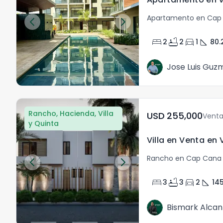
Apartamento en Cap
bed
bathtub
directions_car
square_foot
2
2
1
80.
Jose Luis Guz
Rancho, Hacienda, Villa
USD	255,000
Vent
y Quinta
Rancho en Cap Cana
bed
bathtub
directions_car
square_foot
3
3
2
14
Bismark Alcan