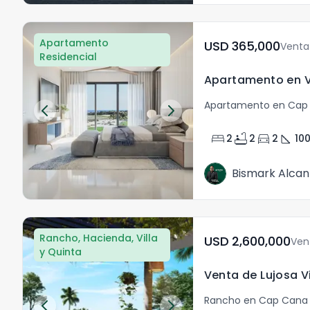
Apartamento
USD	365,000
Venta
Residencial
Apartamento en Cap
bed
bathtub
directions_car
square_foot
2
2
2
10
Bismark Alcan
Rancho, Hacienda, Villa
USD	2,600,000
Ven
y Quinta
Rancho en Cap Cana