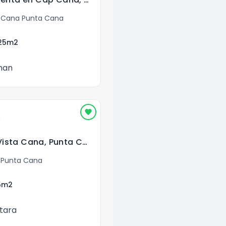
 Cana Punta Cana
25
m2
man
a
Villa en Venta en Vista Cana, Punta Cana
 Punta Cana
5
m2
tara