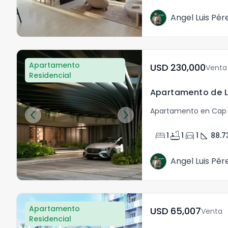
Angel Luis Pér
Apartamento
USD	230,000
Venta
Residencial
Apartamento en Cap
bed
bathtub
directions_car
square_foot
1
1
1
88.7
Angel Luis Pér
Apartamento
USD	65,007
Venta
Residencial