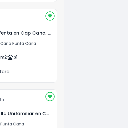
Apartamento en Venta en Cap Cana, Punta Cana
 Cana Punta Cana
pets
0
m2
Sì
tara
ta
Venta de Lujosa Villa Unifamiliar en Cap Cana
 Punta Cana