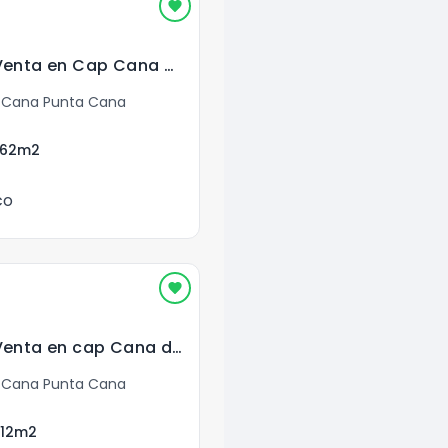
Apartamento en Venta en Cap Cana República Dominicana
 Cana Punta Cana
.62
m2
co
Apartamento en Venta en cap Cana de 2 Habitaciones
 Cana Punta Cana
.12
m2