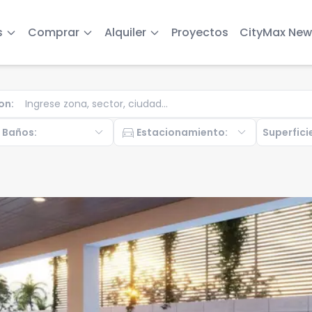
s
Comprar
Alquiler
Proyectos
CityMax New
on
:
b
expand_more
directions_car
expand_more
Baños
:
Estacionamiento
:
Superfici