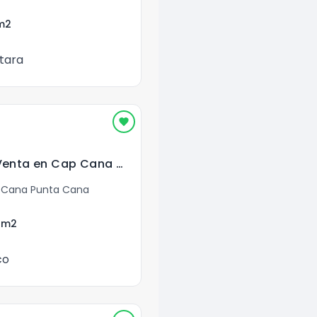
m2
tara
apartamento en Venta en Cap Cana República Dominicana
 Cana Punta Cana
9
m2
co