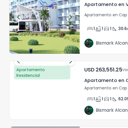
Apartamento en Cap
bed
bathtub
directions_car
square_foot
1
1
1
30.6
Bismark Alcan
USD	263,551.25
Apartamento
Ve
Residencial
Apartamento en Cap
bed
bathtub
directions_car
square_foot
1
1
1
62.0
Bismark Alcan