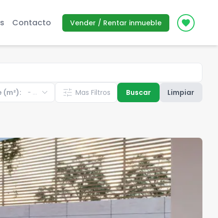
s
Contacto
Vender / Rentar inmueble
Icon des
expand_more
tune
e (m²):
Mas Filtros
Buscar
Limpiar
-
...