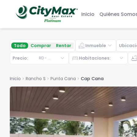
Inicio
Quiénes Somo
real_estate_agent
expand_more
Todo
Comprar
Rentar
Inmueble
Ubicaci
expand_more
bed
expand_more
bathtu
Precio:
Habitaciones
:
RD
-
...
Inicio
chevron_right
Rancho S
chevron_right
Punta Cana
chevron_right
Cap Cana