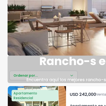
Rancho-s e
Ordenar por...
Encuentra aquí los mejores rancho-s 
Apartamento
USD	242,000
Venta
Residencial