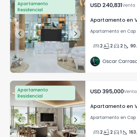
Apartamento
USD	240,831
Venta
Residencial
Apartamento en Cap
bed
bathtub
directions_car
square_foot
2
2
2
90
Oscar Carras
Apartamento
USD	395,000
Venta
Residencial
Apartamento en Cap
bed
bathtub
directions_car
square_foot
2
2
1
163