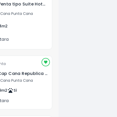
Apartamento en Venta tipo Suite Hotelera en Punta Cana
 Cana Punta Cana
4
m2
tara
nta
Apartamento en Cap Cana Republica Dominicana En venta
 Cana Punta Cana
pets
9
m2
Sì
tara