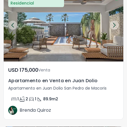
Residencial
USD	175,000
Venta
Apartamento en Venta en Juan Dolio
Apartamento en Juan Dolio San Pedro de Macoris
bed
bathtub
directions_car
square_foot
1
2
1
89.9
m2
Brenda Quiroz