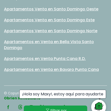
Apartamentos Venta en Santo Domingo Oeste
Apartamentos Venta en Santo Domingo Este
Apartamentos Venta en Santo Domingo Norte
Apartamentos en Venta en Bella Vista Santo
Domingo
Apartamentos en Venta Punta Cana R.D.
Apartamentos en Venta en Bavaro Punta Cana
© Copyright
2026
. All rights reserved. - Hecho con ❤️ por
¡Hola soy Maxy!, estoy aquí para ayudarte
Obrien Inmobiliario
.
filter_alt
Filtrar por