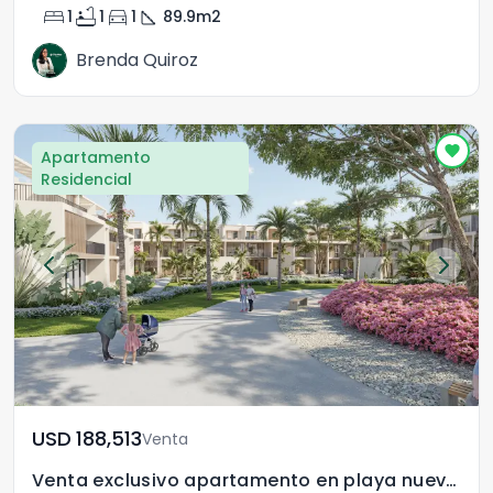
bed
bathtub
directions_car
square_foot
1
1
1
89.9
m2
Brenda Quiroz
Apartamento
Residencial
USD	188,513
Venta
Venta exclusivo apartamento en playa nueva Romana