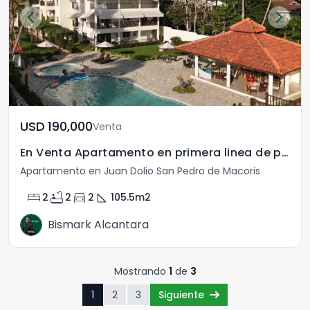
USD	190,000
Venta
En Venta Apartamento en primera linea de playa
Apartamento en Juan Dolio San Pedro de Macoris
bed
bathtub
directions_car
square_foot
2
2
2
105.5
m2
Bismark Alcantara
Mostrando
1
de
3
1
2
3
Siguiente