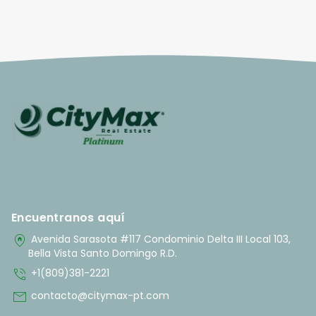
Encuentranos aquí
home_pin
Avenida Sarasota #117 Condominio Delta III Local 103,
Bella Vista Santo Domingo R.D.
phone_in_talk
+1(809)381-2221
mail
contacto@citymax-pt.com