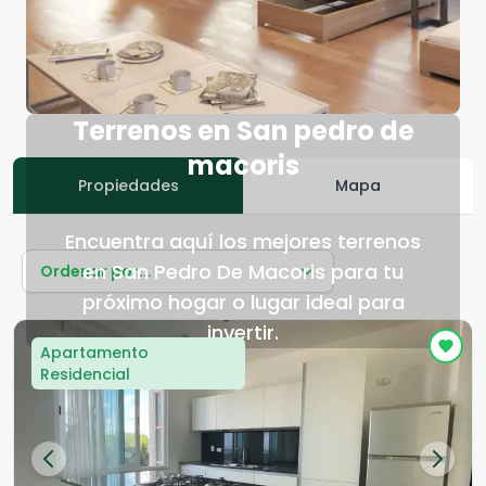
Terrenos en San pedro de
macoris
Propiedades
Mapa
Encuentra aquí los mejores terrenos
en San Pedro De Macoris para tu
Ordenar por...
próximo hogar o lugar ideal para
invertir.
Apartamento
Residencial