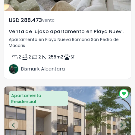
USD	288,473
Venta
Venta de lujoso apartamento en Playa Nueva Romana
Apartamento en Playa Nueva Romana San Pedro de
Macoris
bed
bathtub
directions_car
square_foot
pets
2
2
2
255
m2
Sì
Bismark Alcantara
Apartamento
Residencial