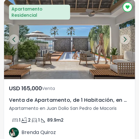
Apartamento
Residencial
USD	165,000
Venta
Venta de Apartamento, de 1 Habitación, en Juan Dolio
Apartamento en Juan Dolio San Pedro de Macoris
bed
bathtub
directions_car
square_foot
1
2
1
89.9
m2
Brenda Quiroz