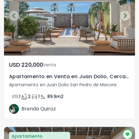
USD	220,000
Venta
Apartamento en Venta en Juan Dolio, Cercano a la Playa
Apartamento en Juan Dolio San Pedro de Macoris
bed
bathtub
directions_car
square_foot
1
2
1
89.9
m2
Brenda Quiroz
Apartamento