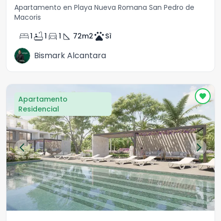
Apartamento en Playa Nueva Romana San Pedro de
Macoris
bed
bathtub
directions_car
square_foot
pets
1
1
1
72
m2
Sì
Bismark Alcantara
Apartamento
Residencial