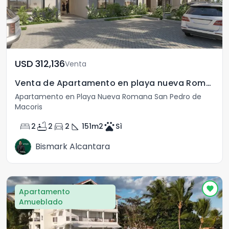
USD	312,136
Venta
Venta de Apartamento en playa nueva Romana
Apartamento en Playa Nueva Romana San Pedro de
Macoris
bed
bathtub
directions_car
square_foot
pets
2
2
2
151
m2
Sì
Bismark Alcantara
Apartamento
Amueblado