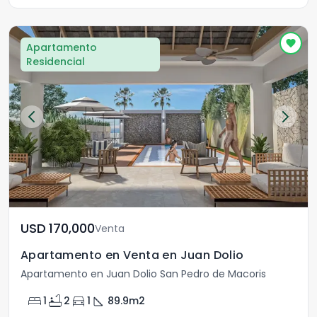
Apartamento
Residencial
USD	170,000
Venta
Apartamento en Venta en Juan Dolio
Apartamento en Juan Dolio San Pedro de Macoris
bed
bathtub
directions_car
square_foot
1
2
1
89.9
m2