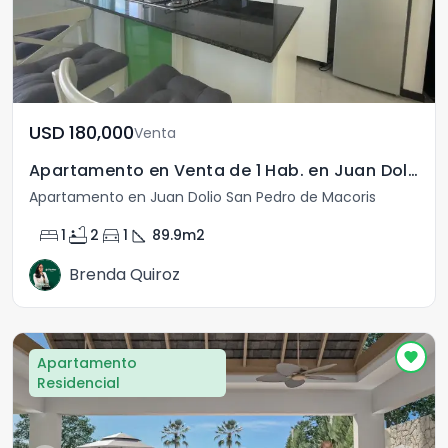
USD	180,000
Venta
Apartamento en Venta de 1 Hab. en Juan Dolio
Apartamento en Juan Dolio San Pedro de Macoris
bed
bathtub
directions_car
square_foot
1
2
1
89.9
m2
Brenda Quiroz
Apartamento
Residencial