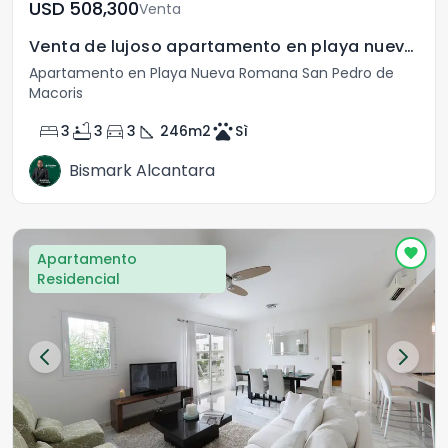
USD	508,300
Venta
Venta de lujoso apartamento en playa nueva Romana
Apartamento en Playa Nueva Romana San Pedro de
Macoris
bed
bathtub
directions_car
square_foot
pets
3
3
3
246
m2
Sì
Bismark Alcantara
Apartamento
Residencial