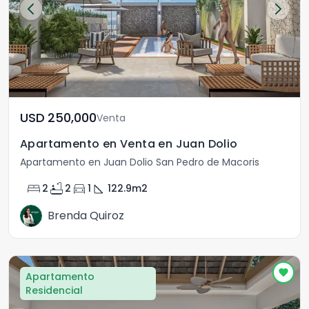
USD	250,000
Venta
Apartamento en Venta en Juan Dolio
Apartamento en Juan Dolio San Pedro de Macoris
bed
bathtub
directions_car
square_foot
2
2
1
122.9
m2
Brenda Quiroz
Apartamento
Residencial