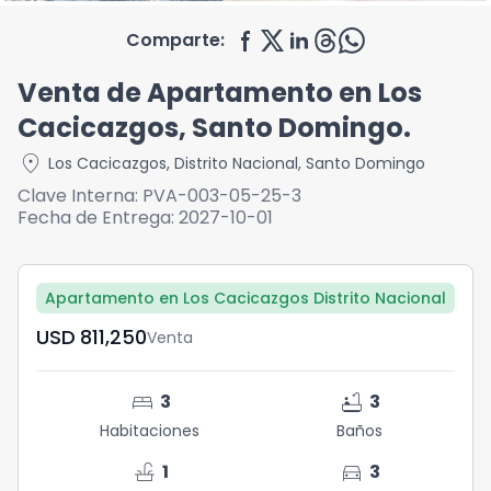
Comparte:
Venta de Apartamento en Los
Cacicazgos, Santo Domingo.
location_on
Los Cacicazgos
,
Distrito Nacional
,
Santo Domingo
Clave Interna:
PVA-003-05-25-3
Fecha de Entrega:
2027-10-01
Apartamento en Los Cacicazgos Distrito Nacional
USD	811,250
Venta
bed
bathtub
3
3
Habitaciones
Baños
faucet
directions_car
1
3