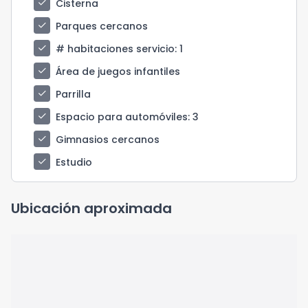
check
Cisterna
check
Parques cercanos
check
# habitaciones servicio
: 1
check
Área de juegos infantiles
check
Parrilla
check
Espacio para automóviles
: 3
check
Gimnasios cercanos
check
Estudio
Ubicación aproximada