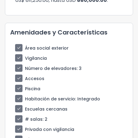
US$ 811,250.00, hasta USD
880,000.00
.
Amenidades y Características
check
Área social exterior
check
Vigilancia
check
Número de elevadores
: 3
check
Accesos
check
Piscina
check
Habitación de servicio
: Integrado
check
Escuelas cercanas
check
# salas
: 2
check
Privada con vigilancia