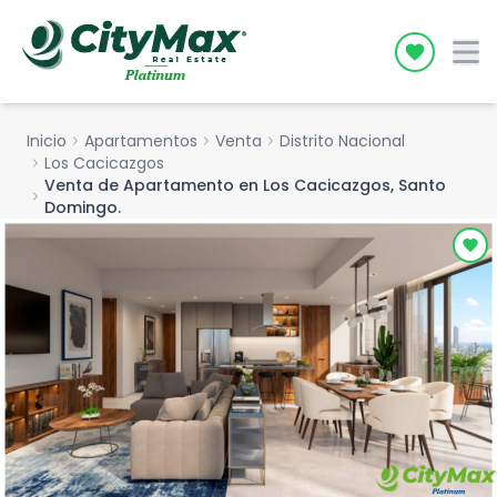
Icon desc
Inicio
chevron_right
Apartamentos
chevron_right
Venta
chevron_right
Distrito Nacional
chevron_right
Los Cacicazgos
Venta de Apartamento en Los Cacicazgos, Santo
chevron_right
Domingo.