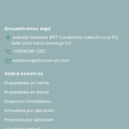
Encuentranos aquí
home_pin
Avenida Sarasota #117 Condominio Delta III Local 103,
Bella Vista Santo Domingo R.D.
phone_in_talk
+1(809)381-2221
mail
contacto@citymax-pt.com
Sobre nosotros
Propiedades en Venta
Propiedades en Renta
Proyectos Inmobiliarios
Inmuebles por ubicación
Proyectos por ubicación