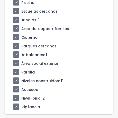
check
Piscina
check
Escuelas cercanas
check
# salas
: 1
check
Área de juegos infantiles
check
Cisterna
check
Parques cercanos
check
# balcones
: 1
check
Área social exterior
check
Parrilla
check
Niveles construidos
: 11
check
Accesos
check
Nivel-piso
: 2
check
Vigilancia