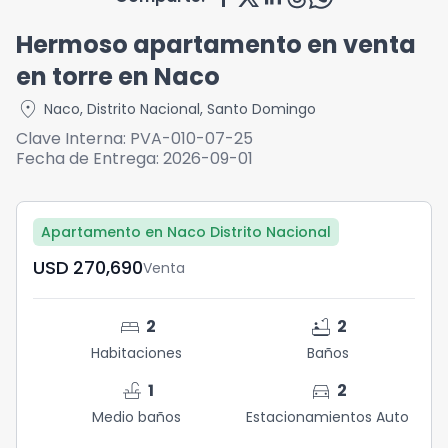
Hermoso apartamento en venta
en torre en Naco
location_on
Naco
,
Distrito Nacional
,
Santo Domingo
Clave Interna:
PVA-010-07-25
Fecha de Entrega:
2026-09-01
Apartamento en Naco Distrito Nacional
USD	270,690
Venta
bed
bathtub
2
2
Habitaciones
Baños
faucet
directions_car
1
2
Medio baños
Estacionamientos Auto