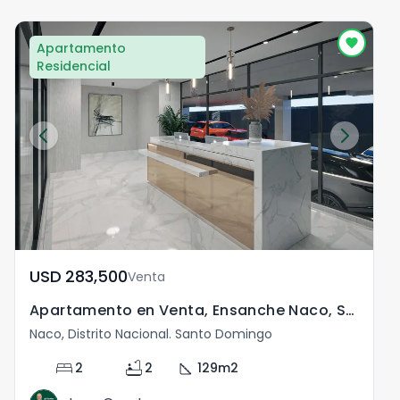
Apartamento
Residencial
USD	283,500
Venta
Apartamento en Venta, Ensanche Naco, Santo Domingo.
Naco, Distrito Nacional. Santo Domingo
N
bed
bathtub
square_foot
2
2
129
m2