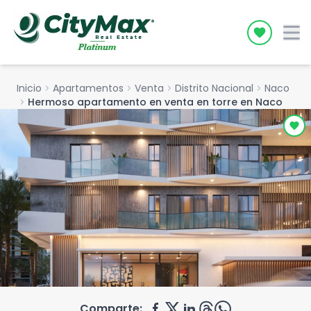
Icon desc
Inicio
chevron_right
Apartamentos
chevron_right
Venta
chevron_right
Distrito Nacional
chevron_right
Naco
chevron_right
Hermoso apartamento en venta en torre en Naco
Comparte: