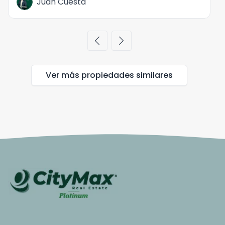
Juan Cuesta
chevron_left
chevron_right
Ver más propiedades
similares