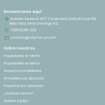
Encuentranos aquí
home_pin
Avenida Sarasota #117 Condominio Delta III Local 103,
Bella Vista Santo Domingo R.D.
phone_in_talk
+1(809)381-2221
mail
contacto@citymax-pt.com
Sobre nosotros
Propiedades en Venta
Propiedades en Renta
Proyectos Inmobiliarios
Inmuebles por ubicación
Proyectos por ubicación
¿Quiénes somos?
Nuestro Equipo