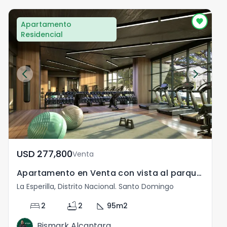
Apartamento
Residencial
USD	277,800
Venta
Apartamento en Venta con vista al parque Iberoamericano
La Esperilla, Distrito Nacional. Santo Domingo
L
bed
bathtub
square_foot
2
2
95
m2
Bismark Alcantara