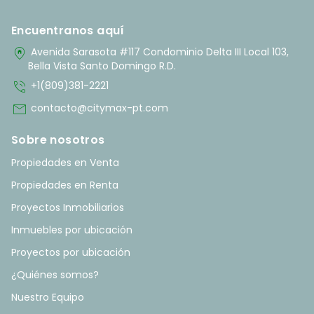
Encuentranos aquí
home_pin
Avenida Sarasota #117 Condominio Delta III Local 103,
Bella Vista Santo Domingo R.D.
phone_in_talk
+1(809)381-2221
mail
contacto@citymax-pt.com
Sobre nosotros
Propiedades en Venta
Propiedades en Renta
Proyectos Inmobiliarios
Inmuebles por ubicación
Proyectos por ubicación
¿Quiénes somos?
Nuestro Equipo