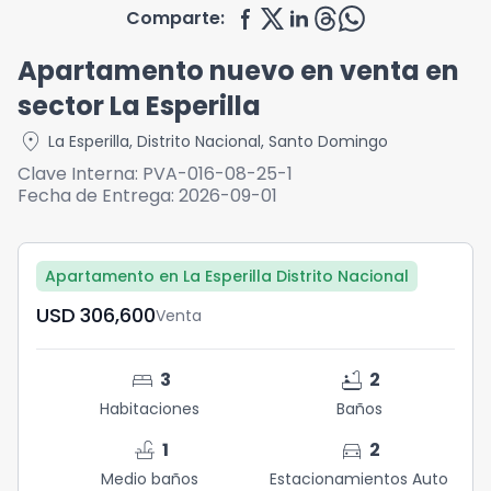
Comparte:
Apartamento nuevo en venta en
sector La Esperilla
location_on
La Esperilla
,
Distrito Nacional
,
Santo Domingo
Clave Interna:
PVA-016-08-25-1
Fecha de Entrega:
2026-09-01
Apartamento en La Esperilla Distrito Nacional
USD	306,600
Venta
bed
bathtub
3
2
Habitaciones
Baños
faucet
directions_car
1
2
Medio baños
Estacionamientos Auto