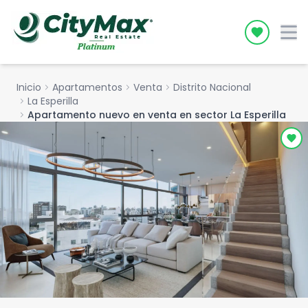
Icon desc
Inicio
chevron_right
Apartamentos
chevron_right
Venta
chevron_right
Distrito Nacional
chevron_right
La Esperilla
chevron_right
Apartamento nuevo en venta en sector La Esperilla