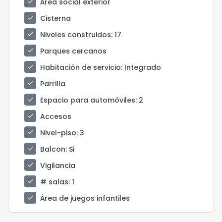
check
Área social exterior
check
Cisterna
check
Niveles construidos
: 17
check
Parques cercanos
check
Habitación de servicio
: Integrado
check
Parrilla
check
Espacio para automóviles
: 2
check
Accesos
check
Nivel-piso
: 3
check
Balcon
: Si
check
Vigilancia
check
# salas
: 1
check
Área de juegos infantiles