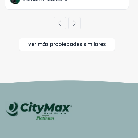
chevron_left
chevron_right
Ver más propiedades
similares