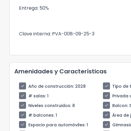
Entrega: 50%
Clave interna: PVA-008-09-25-3
Amenidades y Características
check
check
Año de construcción
: 2028
Tipo de 
check
check
# salas
: 1
Privada 
check
check
Niveles construidos
: 8
Balcon
: 
check
check
# balcones
: 1
Área de 
check
check
Espacio para automóviles
: 1
Gimnasi