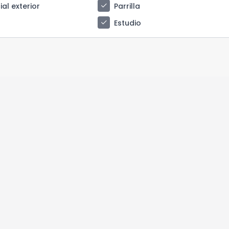
check
al exterior
Parrilla
check
Estudio