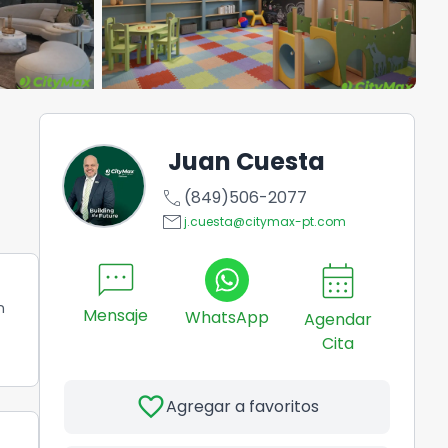
Juan Cuesta
call
(849)506-2077
email
j.cuesta@citymax-pt.com
sms
calendar_month
n
Mensaje
WhatsApp
Agendar
Cita
favorite
Agregar a favoritos