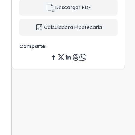
file_save
Descargar PDF
calculate
Calculadora Hipotecaria
Comparte: