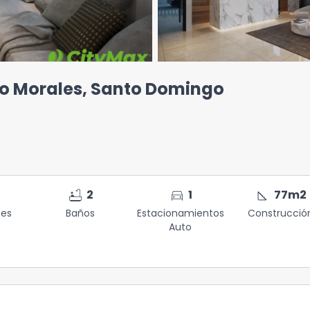
to Morales, Santo Domingo
bathtub
directions_car
square_foot
2
1
77
m2
nes
Baños
Estacionamientos
Construcció
Auto