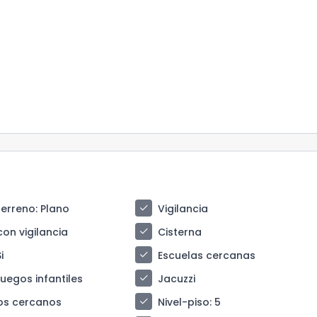
check
terreno
: Plano
Vigilancia
check
con vigilancia
Cisterna
check
Si
Escuelas cercanas
check
juegos infantiles
Jacuzzi
check
os cercanos
Nivel-piso
: 5