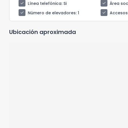
check
check
Línea telefónica
: Si
Área soci
check
check
Número de elevadores
: 1
Accesos
Ubicación aproximada