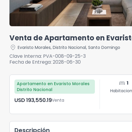
Venta de Apartamento en Evaris
location_on
Evaristo Morales
,
Distrito Nacional
,
Santo Domingo
Clave Interna:
PVA-008-09-25-3
Fecha de Entrega:
2028-06-30
bed
1
Apartamento en Evaristo Morales
Distrito Nacional
Habitacio
USD	193,550.19
Venta
Descripción