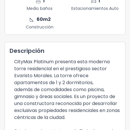
faucet
directions_car
1
1
Medio baños
Estacionamientos Auto
square_foot
60
m2
Construcción
Descripción
CityMax Platinum presenta esta moderna
torre residencial en el prestigioso sector
Evaristo Morales. La torre ofrece
apartamentos de 1 y 2 dormitorios,
además de comodidades como piscina,
gimnasio y áreas sociales. Es un proyecto de
una constructora reconocida por desarrollar
exclusivas propiedades residenciales en zonas
céntricas de la ciudad.