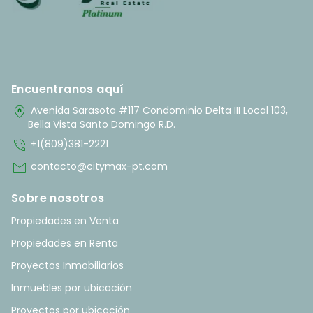
Encuentranos aquí
home_pin
Avenida Sarasota #117 Condominio Delta III Local 103,
Bella Vista Santo Domingo R.D.
phone_in_talk
+1(809)381-2221
mail
contacto@citymax-pt.com
Sobre nosotros
Propiedades en Venta
Propiedades en Renta
Proyectos Inmobiliarios
Inmuebles por ubicación
Proyectos por ubicación