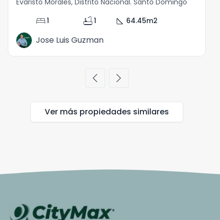
Evaristo Morales, Distrito Nacional. Santo Domingo
E
bed
bathtub
square_foot
1
1
64.45
m2
Jose Luis Guzman
chevron_left
chevron_right
Ver más propiedades
similares