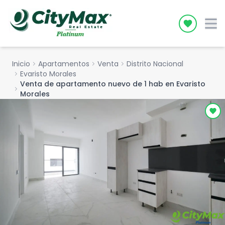
Icon desc
Inicio
chevron_right
Apartamentos
chevron_right
Venta
chevron_right
Distrito Nacional
chevron_right
Evaristo Morales
Venta de apartamento nuevo de 1 hab en Evaristo
chevron_right
Morales