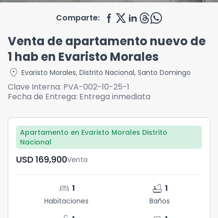
Comparte:
Venta de apartamento nuevo de
1 hab en Evaristo Morales
location_on
Evaristo Morales
,
Distrito Nacional
,
Santo Domingo
Clave Interna:
PVA-002-10-25-1
Fecha de Entrega:
Entrega inmediata
Apartamento en Evaristo Morales Distrito
Nacional
USD	169,900
Venta
bed
bathtub
1
1
Habitaciones
Baños