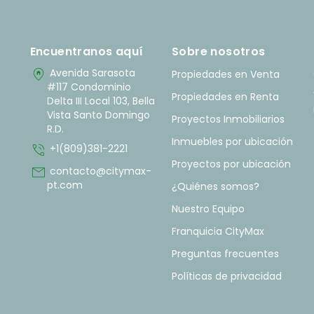
Encuentranos aquí
Sobre nosotros
home_pin
Avenida Sarasota
Propiedades en Venta
#117 Condominio
Propiedades en Renta
Delta III Local 103, Bella
Vista Santo Domingo
Proyectos Inmobiliarios
R.D.
Inmuebles por ubicación
phone_in_talk
+1(809)381-2221
Proyectos por ubicación
mail
contacto@citymax-
pt.com
¿Quiénes somos?
Nuestro Equipo
Franquicia CityMax
Preguntas frecuentes
Políticas de privacidad