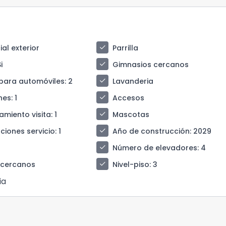
check
al exterior
Parrilla
check
Si
Gimnasios cercanos
check
para automóviles
: 2
Lavanderia
check
nes
: 1
Accesos
check
amiento visita
: 1
Mascotas
check
ciones servicio
: 1
Año de construcción
: 2029
check
Número de elevadores
: 4
check
 cercanos
Nivel-piso
: 3
ia