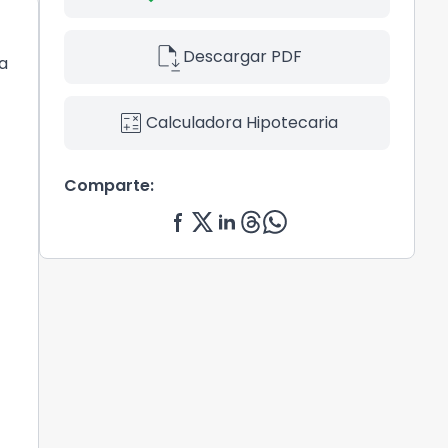
file_save
Descargar PDF
la
calculate
Calculadora Hipotecaria
Comparte: