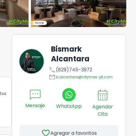
Bismark
Alcantara
call
(829)745-3972
email
b.alcantara@citymax-pt.com
sms
calendar_month
tos
Mensaje
WhatsApp
Agendar
Cita
favorite
Agregar a favoritos