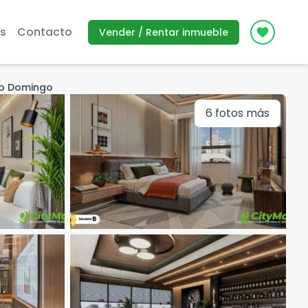
s
Contacto
Vender / Rentar inmueble
Icon des
to Domingo
6
fotos más