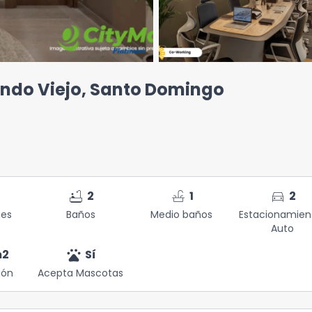
ndo Viejo, Santo Domingo
bathtub
faucet
directions_car
2
1
2
nes
Baños
Medio baños
Estacionamien
Auto
pets
2
Sí
ión
Acepta Mascotas