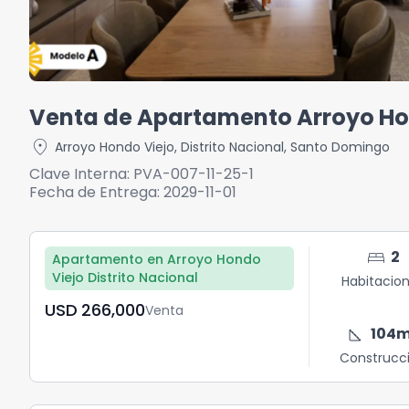
Venta de Apartamento Arroyo Ho
location_on
Arroyo Hondo Viejo
,
Distrito Nacional
,
Santo Domingo
Clave Interna:
PVA-007-11-25-1
Fecha de Entrega:
2029-11-01
bed
2
Apartamento en Arroyo Hondo
Viejo Distrito Nacional
Habitacio
USD	266,000
Venta
square_foot
104
m
Construcc