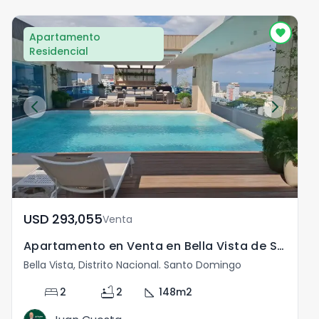
Apartamento
Residencial
USD	293,055
Venta
Apartamento en Venta en Bella Vista de Santo Domingo RD
Bella Vista, Distrito Nacional. Santo Domingo
B
bed
bathtub
square_foot
2
2
148
m2