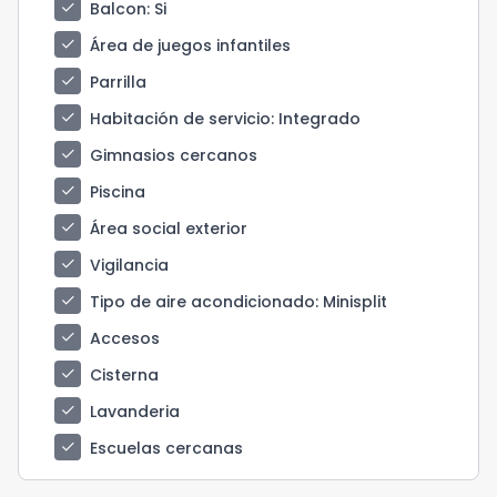
check
Balcon
: Si
check
Área de juegos infantiles
check
Parrilla
check
Habitación de servicio
: Integrado
check
Gimnasios cercanos
check
Piscina
check
Área social exterior
check
Vigilancia
check
Tipo de aire acondicionado
: Minisplit
check
Accesos
check
Cisterna
check
Lavanderia
check
Escuelas cercanas