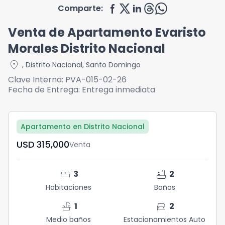
Comparte:
Venta de Apartamento Evaristo
Morales Distrito Nacional
location_on
,
Distrito Nacional
,
Santo Domingo
Clave Interna:
PVA-015-02-26
Fecha de Entrega:
Entrega inmediata
Apartamento en Distrito Nacional
USD	315,000
Venta
bed
bathtub
3
2
Habitaciones
Baños
faucet
directions_car
1
2
Medio baños
Estacionamientos Auto