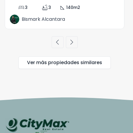
bed
bathtub
square_foot
3
3
140
m2
Bismark Alcantara
chevron_left
chevron_right
Ver más propiedades
similares