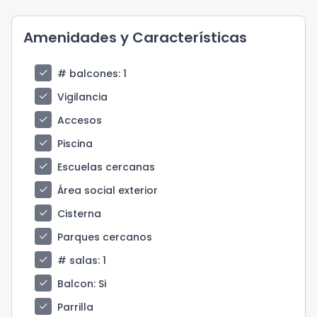
Amenidades y Características
check
# balcones
: 1
check
Vigilancia
check
Accesos
check
Piscina
check
Escuelas cercanas
check
Área social exterior
check
Cisterna
check
Parques cercanos
check
# salas
: 1
check
Balcon
: Si
check
Parrilla