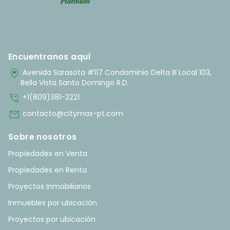
Encuentranos aquí
home_pin
Avenida Sarasota #117 Condominio Delta III Local 103,
Bella Vista Santo Domingo R.D.
phone_in_talk
+1(809)381-2221
mail
contacto@citymax-pt.com
Sobre nosotros
Propiedades en Venta
Propiedades en Renta
Proyectos Inmobiliarios
Inmuebles por ubicación
Proyectos por ubicación