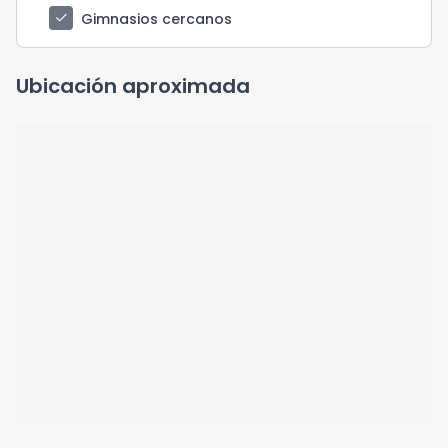
check
Gimnasios cercanos
Ubicación aproximada