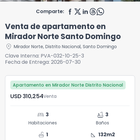
Comparte:
Venta de apartamento en
Mirador Norte Santo Domingo
location_on
Mirador Norte
,
Distrito Nacional
,
Santo Domingo
Clave Interna:
PVA-032-10-25-3
Fecha de Entrega:
2026-07-30
Apartamento en Mirador Norte Distrito Nacional
USD	310,254
Venta
bed
bathtub
3
3
Habitaciones
Baños
faucet
square_foot
1
132
m2