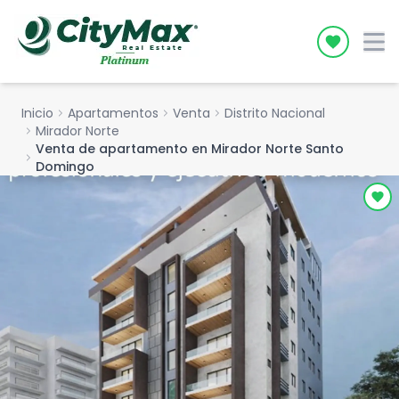
Icon desc
Inicio
chevron_right
Apartamentos
chevron_right
Venta
chevron_right
Distrito Nacional
chevron_right
Mirador Norte
Venta de apartamento en Mirador Norte Santo
chevron_right
Domingo