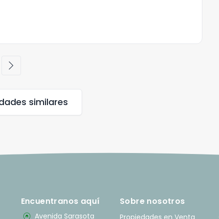
chevron_right
edades
similares
Encuentranos aquí
Sobre nosotros
home_pin
Avenida Sarasota
Propiedades en Venta