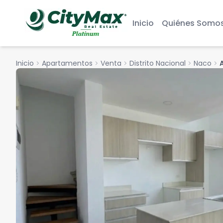
Inicio
Quiénes Somo
Inicio
chevron_right
Apartamentos
chevron_right
Venta
chevron_right
Distrito Nacional
chevron_right
Naco
chevron_right