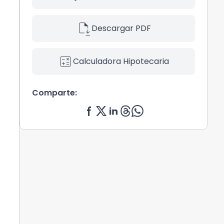
file_save
Descargar PDF
calculate
Calculadora Hipotecaria
Comparte: