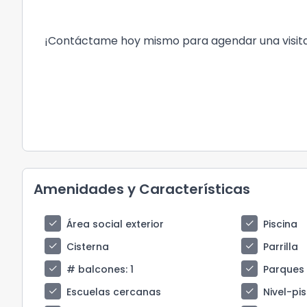
¡Contáctame hoy mismo para agendar una visit
Amenidades y Características
check
check
Área social exterior
Piscina
check
check
Cisterna
Parrilla
check
check
# balcones
: 1
Parques
check
check
Escuelas cercanas
Nivel-pi