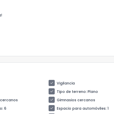
a!
check
Vigilancia
check
Tipo de terreno
: Plano
check
 cercanos
Gimnasios cercanos
check
so
: 6
Espacio para automóviles
: 1