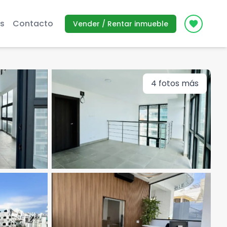
s
Contacto
Vender / Rentar inmueble
Icon des
4
fotos más