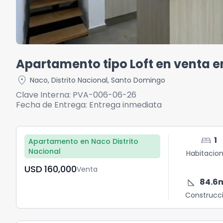
Apartamento tipo Loft en venta 
location_on
Naco
,
Distrito Nacional
,
Santo Domingo
Clave Interna:
PVA-006-06-26
Fecha de Entrega:
Entrega inmediata
bed
1
Apartamento en Naco Distrito
Nacional
Habitacio
USD	160,000
Venta
square_foot
84.6
Construcc