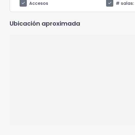
check
check
Accesos
# salas
:
Ubicación aproximada