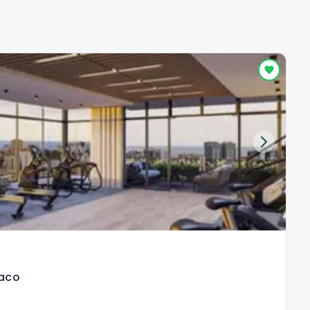
R
Naco
V
Na