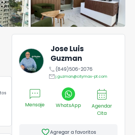
Jose Luis
Guzman
call
(849)506-2076
email
j.guzman@citymax-pt.com
sms
calendar_month
tos
Mensaje
WhatsApp
Agendar
Cita
favorite
Agregar a favoritos