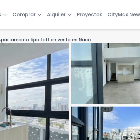
s
Comprar
Alquiler
Proyectos
CityMax New
Apartamento tipo Loft en venta en Naco