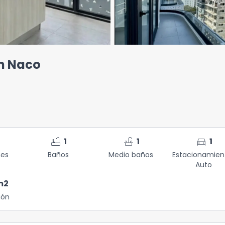
en Naco
bathtub
faucet
directions_car
1
1
1
nes
Baños
Medio baños
Estacionamien
Auto
m2
ión