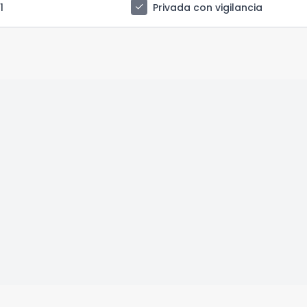
check
 1
Privada con vigilancia