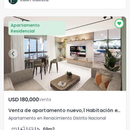
Apartamento
Residencial
USD	180,000
Venta
Venta de apartamento nuevo,1 Habitación en Renacimiento
Apartamento en Renacimiento Distrito Nacional
bed
bathtub
directions_car
square_foot
1
1
1
69
m2