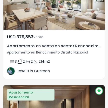
USD	379,853
Venta
Apartamento en venta en sector Renanacimiento
Apartamento en Renacimiento Distrito Nacional
bed
bathtub
directions_car
square_foot
3
2
2
214
m2
Jose Luis Guzman
Apartamento
Residencial