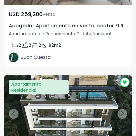
USD	259,200
Venta
Acogedor Apartamento en venta, sector El Renacimiento.
Apartamento en Renacimiento Distrito Nacional
bed
bathtub
directions_car
square_foot
2
2
2
92
m2
Juan Cuesta
Apartamento
Residencial