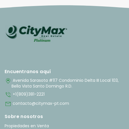
Encuentranos aquí
home_pin
Avenida Sarasota #117 Condominio Delta III Local 103,
Bella Vista Santo Domingo R.D.
phone_in_talk
+1(809)381-2221
mail
contacto@citymax-pt.com
Sobre nosotros
Propiedades en Venta