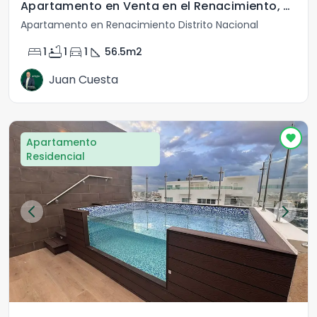
Apartamento en Venta en el Renacimiento, Santo Domingo.
Apartamento en Renacimiento Distrito Nacional
bed
bathtub
directions_car
square_foot
1
1
1
56.5
m2
Juan Cuesta
Apartamento
Residencial