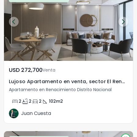
USD	272,700
Venta
Lujoso Apartamento en venta, sector El Renacimiento.
Apartamento en Renacimiento Distrito Nacional
bed
bathtub
directions_car
square_foot
2
2
2
102
m2
Juan Cuesta