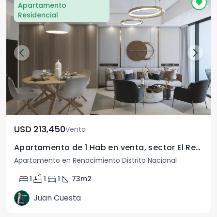
Apartamento
Residencial
USD	213,450
Venta
Apartamento de 1 Hab en venta, sector El Renacimiento.
Apartamento en Renacimiento Distrito Nacional
bed
bathtub
directions_car
square_foot
1
1
1
73
m2
Juan Cuesta