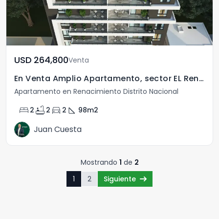
USD	264,800
Venta
En Venta Amplio Apartamento, sector EL Renacimiento.
Apartamento en Renacimiento Distrito Nacional
bed
bathtub
directions_car
square_foot
2
2
2
98
m2
Juan Cuesta
Mostrando
1
de
2
1
2
Siguiente