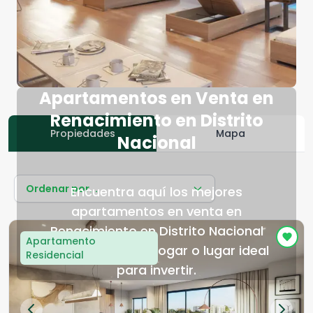
Apartamentos en Venta en
Renacimiento en Distrito
Propiedades
Mapa
Nacional
Ordenar por...
Encuentra aquí los mejores
apartamentos en venta en
Renacimiento en Distrito Nacional
Apartamento
para tu próximo hogar o lugar ideal
Residencial
para invertir.