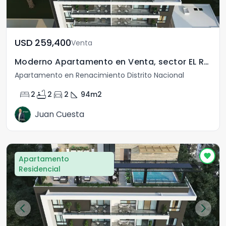
USD	259,400
Venta
Moderno Apartamento en Venta, sector EL Renacimiento
Apartamento en Renacimiento Distrito Nacional
bed
bathtub
directions_car
square_foot
2
2
2
94
m2
Juan Cuesta
Apartamento
Residencial