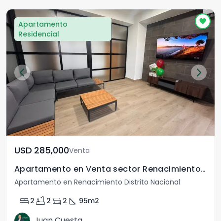
Apartamento
Residencial
USD	285,000
Venta
Apartamento en Venta sector Renacimiento, Santo Domingo
Apartamento en Renacimiento Distrito Nacional
bed
bathtub
directions_car
square_foot
2
2
2
95
m2
Juan Cuesta