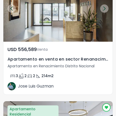
USD	556,589
Venta
Apartamento en venta en sector Renanacimiento
Apartamento en Renacimiento Distrito Nacional
bed
bathtub
directions_car
square_foot
3
2
2
214
m2
Jose Luis Guzman
Apartamento
Residencial