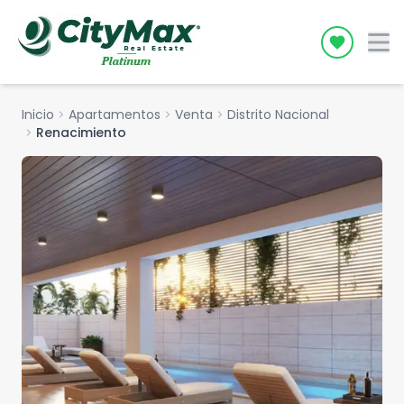
Icon desc
Inicio
chevron_right
Apartamentos
chevron_right
Venta
chevron_right
Distrito Nacional
chevron_right
Renacimiento