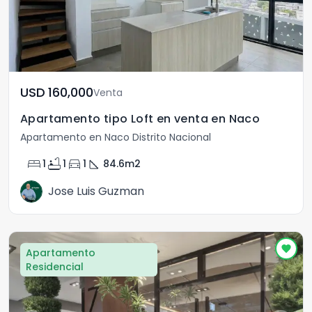
USD	160,000
Venta
Apartamento tipo Loft en venta en Naco
Apartamento en Naco Distrito Nacional
bed
bathtub
directions_car
square_foot
1
1
1
84.6
m2
Jose Luis Guzman
Apartamento
Residencial