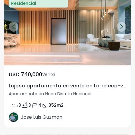
Residencial
USD	740,000
Venta
Lujoso apartamento en venta en torre eco-verde en Naco
Apartamento en Naco Distrito Nacional
bed
bathtub
directions_car
square_foot
3
3
4
352
m2
Jose Luis Guzman