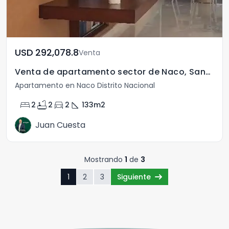
USD	292,078.8
Venta
Venta de apartamento sector de Naco, Santo Domingo.
Apartamento en Naco Distrito Nacional
bed
bathtub
directions_car
square_foot
2
2
2
133
m2
Juan Cuesta
Mostrando
1
de
3
1
2
3
Siguiente