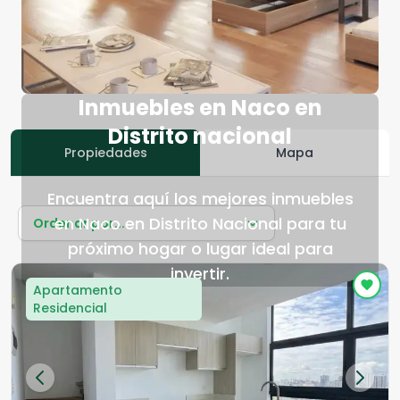
Inmuebles en Naco en
Distrito nacional
Propiedades
Mapa
Encuentra aquí los mejores inmuebles
en Naco en Distrito Nacional para tu
Ordenar por...
próximo hogar o lugar ideal para
invertir.
Apartamento
Residencial