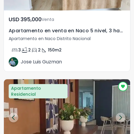
USD	395,000
Venta
Apartamento en venta en Naco 5 nivel, 3 habitaciones
Apartamento en Naco Distrito Nacional
bed
bathtub
directions_car
square_foot
3
2
2
150
m2
Jose Luis Guzman
Apartamento
Residencial