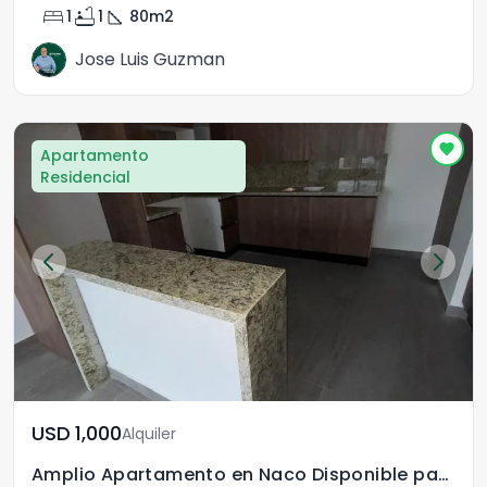
bed
bathtub
square_foot
1
1
80
m2
Jose Luis Guzman
Apartamento
Residencial
USD	1,000
Alquiler
Amplio Apartamento en Naco Disponible para Alquiler