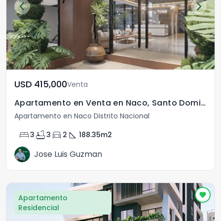
USD	415,000
Venta
Apartamento en Venta en Naco, Santo Domingo Distrito Nacional
Apartamento en Naco Distrito Nacional
bed
bathtub
directions_car
square_foot
3
3
2
188.35
m2
Jose Luis Guzman
Apartamento
Residencial