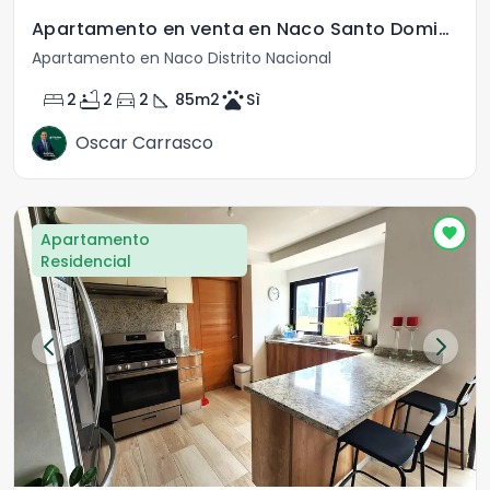
Apartamento en venta en Naco Santo Domingo DN
Apartamento en Naco Distrito Nacional
bed
bathtub
directions_car
square_foot
pets
2
2
2
85
m2
Sì
Oscar Carrasco
Apartamento
Residencial