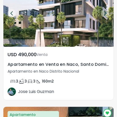
USD	490,000
Venta
Apartamento en Venta en Naco, Santo Domingo Distrito Nacional
Apartamento en Naco Distrito Nacional
bed
bathtub
directions_car
square_foot
3
3
3
160
m2
Jose Luis Guzman
Apartamento