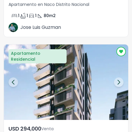
Apartamento en Naco Distrito Nacional
bed
bathtub
directions_car
square_foot
1
1
1
80
m2
Jose Luis Guzman
Apartamento
Residencial
USD	294,000
Venta