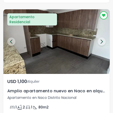
Apartamento
Residencial
USD	1,100
Alquiler
Amplio apartamento nuevo en Naco en alquiler
Apartamento en Naco Distrito Nacional
bed
bathtub
directions_car
square_foot
1
2
1
80
m2