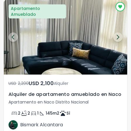
Apartamento
Amueblado
USD	2,100
USD	2,200
Alquiler
Alquiler de apartamento amueblado en Naco
Apartamento en Naco Distrito Nacional
bed
bathtub
directions_car
square_foot
pets
2
2
1
145
m2
Sì
Bismark Alcantara