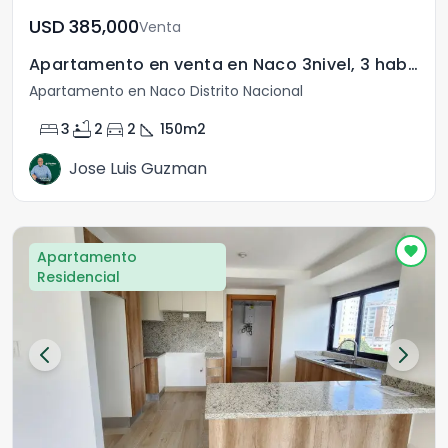
USD	385,000
Venta
Apartamento en venta en Naco 3nivel, 3 hab, 2 parqueos
Apartamento en Naco Distrito Nacional
bed
bathtub
directions_car
square_foot
3
2
2
150
m2
Jose Luis Guzman
Apartamento
Residencial