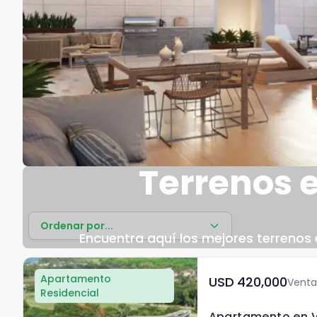
Terrenos 
Ordenar por...
Encuentra aquí los mejores terrenos e
Apartamento
USD	420,000
Venta
Residencial