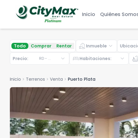
Inicio
Quiénes Somo
real_estate_agent
expand_more
Todo
Comprar
Rentar
Inmueble
Ubicaci
expand_more
bed
expand_more
bathtu
Precio:
Habitaciones
:
RD
-
...
Inicio
chevron_right
Terrenos
chevron_right
Venta
chevron_right
Puerto Plata