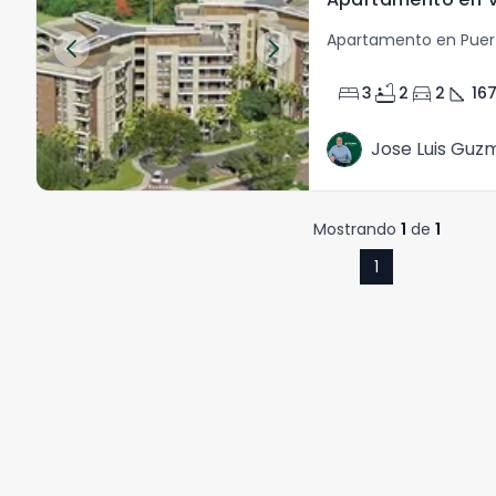
Apartamento en Puert
bed
bathtub
directions_car
square_foot
3
2
2
167
Jose Luis Guz
Mostrando
1
de
1
1