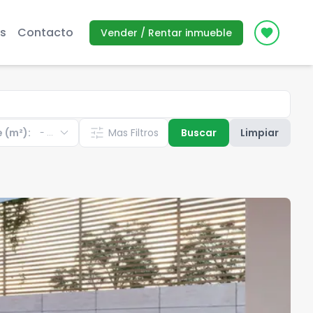
s
Contacto
Vender / Rentar inmueble
Icon des
expand_more
tune
e (m²):
Mas Filtros
Buscar
Limpiar
-
...