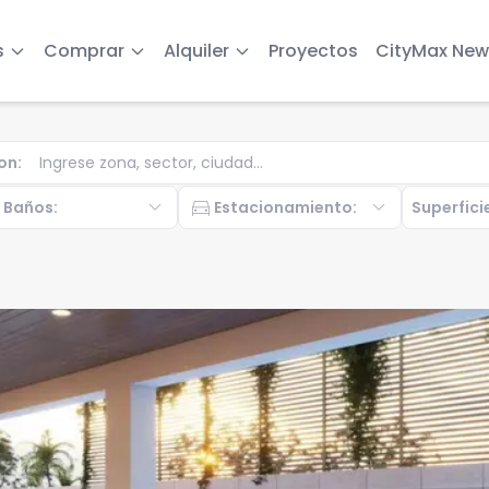
s
Comprar
Alquiler
Proyectos
CityMax New
on
:
b
expand_more
directions_car
expand_more
Baños
:
Estacionamiento
:
Superfici