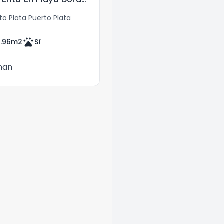
o Plata Puerto Plata
pets
.96
m2
Sì
man