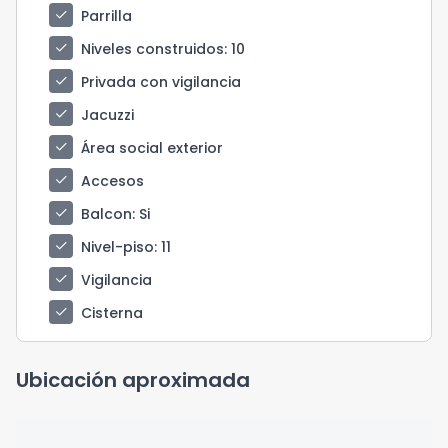
check
Parrilla
check
Niveles construidos
: 10
check
Privada con vigilancia
check
Jacuzzi
check
Área social exterior
check
Accesos
check
Balcon
: Si
check
Nivel-piso
: 11
check
Vigilancia
check
Cisterna
Ubicación aproximada