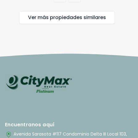
Ver más propiedades
similares
Encuentranos aquí
home_pin
Avenida Sarasota #117 Condominio Delta III Local 103,