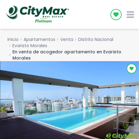
Icon desc
Inicio
chevron_right
Apartamentos
chevron_right
Venta
chevron_right
Distrito Nacional
chevron_right
Evaristo Morales
En venta de acogedor apartamento en Evaristo
chevron_right
Morales