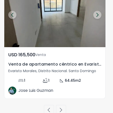
USD	165,500
Venta
Venta de apartamento céntrico en Evaristo Morales
Evaristo Morales, Distrito Nacional. Santo Domingo
E
bed
bathtub
square_foot
1
1
64.45
m2
Jose Luis Guzman
chevron_left
chevron_right