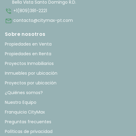
Bella Vista Santo Domingo R.D.
phone_in_talk
+1(809)381-2221
mail
contacto@citymax-pt.com
Sobre nosotros
Propiedades en Venta
Propiedades en Renta
Proyectos Inmobiliarios
Inmuebles por ubicación
Proyectos por ubicación
¿Quiénes somos?
Nuestro Equipo
Franquicia CityMax
Preguntas frecuentes
Políticas de privacidad