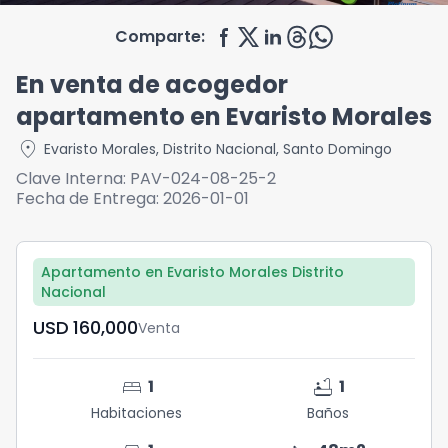
Comparte:
En venta de acogedor
apartamento en Evaristo Morales
location_on
Evaristo Morales
,
Distrito Nacional
,
Santo Domingo
Clave Interna:
PAV-024-08-25-2
Fecha de Entrega:
2026-01-01
Apartamento en Evaristo Morales Distrito
Nacional
USD	160,000
Venta
bed
bathtub
1
1
Habitaciones
Baños