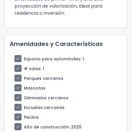
proyección de valorización, ideal para
residencia o inversión.
Amenidades y Características
check
Espacio para automóviles
: 1
check
# salas
: 1
check
Parques cercanos
check
Mascotas
check
Gimnasios cercanos
check
Escuelas cercanas
check
Piscina
check
Año de construcción
: 2025