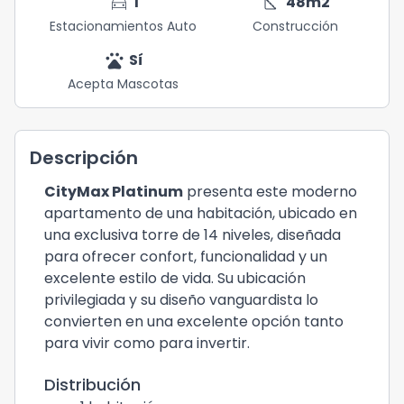
directions_car
square_foot
1
48
m2
Estacionamientos Auto
Construcción
pets
Sí
Acepta Mascotas
Descripción
CityMax Platinum
presenta este moderno
apartamento de una habitación, ubicado en
una exclusiva torre de 14 niveles, diseñada
para ofrecer confort, funcionalidad y un
excelente estilo de vida. Su ubicación
privilegiada y su diseño vanguardista lo
convierten en una excelente opción tanto
para vivir como para invertir.
Distribución