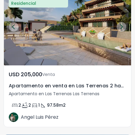
Residencial
USD	205,000
Venta
Apartamento en venta en Las Terrenas 2 habitaciones
Apartamento en Las Terrenas Las Terrenas
bed
bathtub
directions_car
square_foot
2
2
1
97.58
m2
Angel Luis Pérez