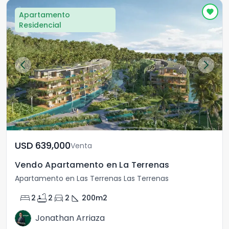
Apartamento
Residencial
USD	639,000
Venta
Vendo Apartamento en La Terrenas
Apartamento en Las Terrenas Las Terrenas
bed
bathtub
directions_car
square_foot
2
2
2
200
m2
Jonathan Arriaza