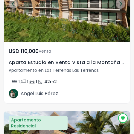
USD	110,000
Venta
Aparta Estudio en Venta Vista a la Montaña Las Terrenas
Apartamento en Las Terrenas Las Terrenas
bed
bathtub
directions_car
square_foot
1
1
1
42
m2
Angel Luis Pérez
Apartamento
Residencial