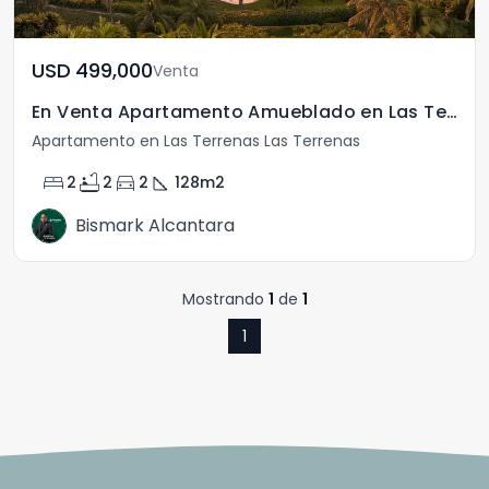
USD	499,000
Venta
En Venta Apartamento Amueblado en Las Terrenas
Apartamento en Las Terrenas Las Terrenas
bed
bathtub
directions_car
square_foot
2
2
2
128
m2
Bismark Alcantara
Mostrando
1
de
1
1