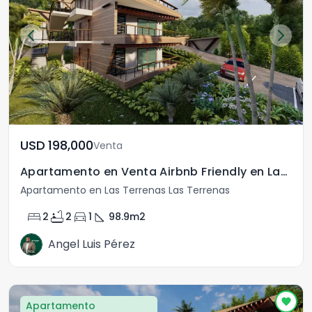
USD	198,000
Venta
Apartamento en Venta Airbnb Friendly en Las Terrenas
Apartamento en Las Terrenas Las Terrenas
bed
bathtub
directions_car
square_foot
2
2
1
98.9
m2
Angel Luis Pérez
Apartamento