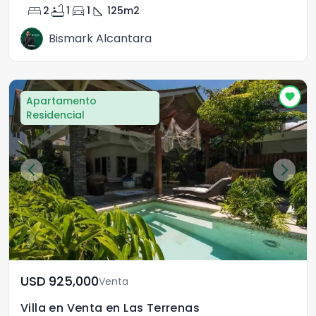
bed
bathtub
directions_car
square_foot
2
1
1
125
m2
Bismark Alcantara
Apartamento
Residencial
USD	925,000
Venta
Villa en Venta en Las Terrenas