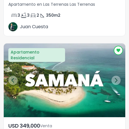
Apartamento en Las Terrenas Las Terrenas
bed
bathtub
directions_car
square_foot
3
3
2
350
m2
Juan Cuesta
Apartamento
Residencial
USD	349,000
Venta