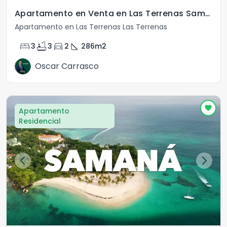
Apartamento en Venta en Las Terrenas Samana
Apartamento en Las Terrenas Las Terrenas
bed
bathtub
directions_car
square_foot
3
3
2
286
m2
Oscar Carrasco
Apartamento
Residencial