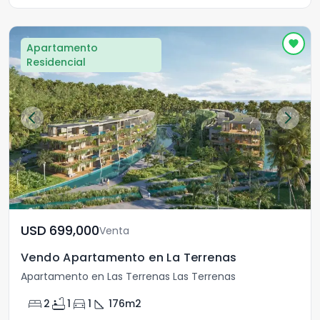
Apartamento
Residencial
USD	699,000
Venta
Vendo Apartamento en La Terrenas
Apartamento en Las Terrenas Las Terrenas
bed
bathtub
directions_car
square_foot
2
1
1
176
m2