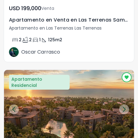
USD	199,000
Venta
Apartamento en Venta en Las Terrenas Samana
Apartamento en Las Terrenas Las Terrenas
bed
bathtub
directions_car
square_foot
2
2
1
125
m2
Oscar Carrasco
Apartamento
Residencial