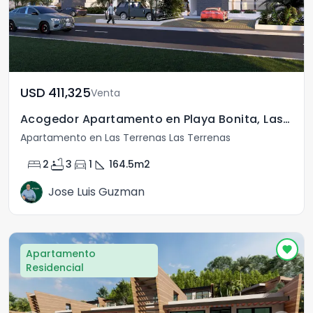
USD	411,325
Venta
Acogedor Apartamento en Playa Bonita, Las Terrenas
Apartamento en Las Terrenas Las Terrenas
bed
bathtub
directions_car
square_foot
2
3
1
164.5
m2
Jose Luis Guzman
Apartamento
Residencial